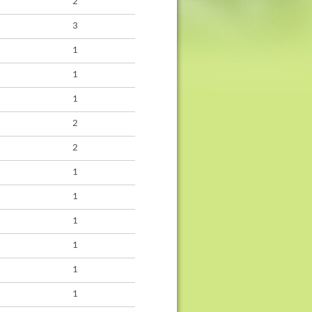
2
3
1
1
1
2
2
1
1
1
1
1
1