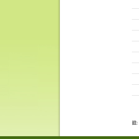
形
象
-
亞
洲
國
際
都
會
註: