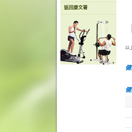
返回康文署
以上
健
健