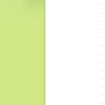
香
港
品
牌