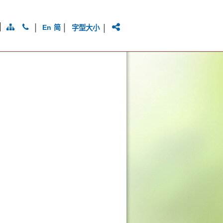
|
|
|
Eng
简
字型大小