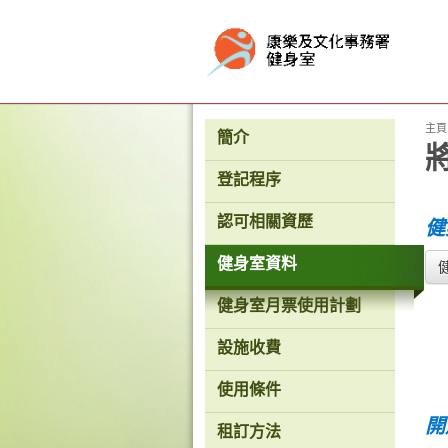
按“Tab”進入菜單
主頁
簡介
登記程序
認可相關資歷
健
健身室資料
健身室月票使用計劃
設施收費
使用條件
開
租訂方法