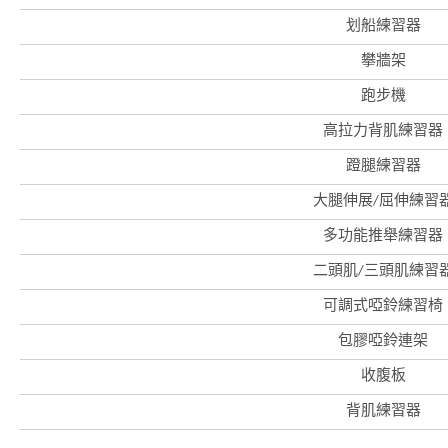
划船練習器
攀牆架
香
港
跑步機
品
牌
高拉力背肌練習器
形
象
-
蹬腿練習器
亞
洲
大腿伸展/屈伸練習
國
際
多功能推舉練習器
都
會
二頭肌/三頭肌練習
可調式啞鈴練習椅
包膠啞鈴連架
收腹板
背肌練習器