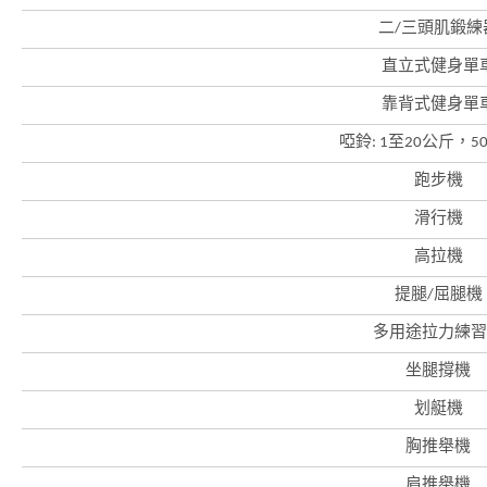
二/三頭肌鍛練
直立式健身單
靠背式健身單
啞鈴: 1至20公斤，5
跑步機
滑行機
高拉機
提腿/屈腿機
多用途拉力練習
香
港
坐腿撐機
品
牌
划艇機
形
象
-
胸推舉機
亞
洲
肩推舉機