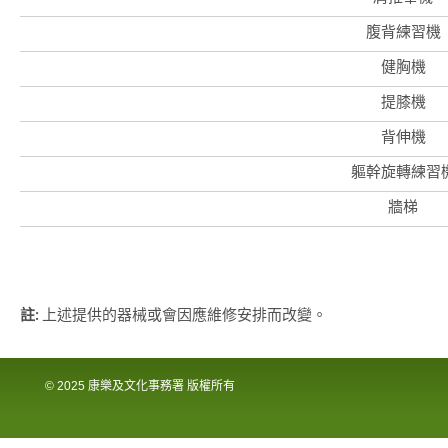
國
際
腹背練習機
都
會
健胸機
提膝機
背伸機
軀幹旋轉練習
牆梯
註:
上述提供的器械或會因應維修安排而改變。
© 2025 康樂及文化事務署 版權所有