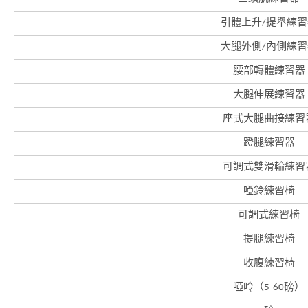
引體上升/提舉練習
大腿外側/內側練習
腰部轉體練習器
香
港
大腿伸展練習器
品
牌
座式大腿曲接練習
形
象
-
蹬腿練習器
亞
洲
可調式雙滑輪練習
國
際
啞鈴練習椅
都
會
可調式練習椅
提腿練習椅
收腹練習椅
啞呤（5-60磅）