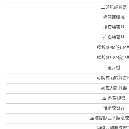
二頭肌練習器
橢圓運轉機
後腰練習器
推胸練習器
啞鈴(5-50磅) 10
啞鈴(55-80磅) 6
跑步機
可調式啞鈴練習
高拉力訓練器
屈腿/提腿機
香
港
推腿練習器
品
牌
屈膝提腿式下腹肌練
形
象
-
蝴蝶式胸肌練習