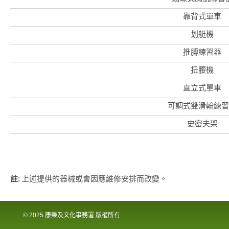
亞
洲
靠背式單車
國
際
划艇機
都
會
推膊練習器
扭腰機
直立式單車
可調式雙滑輪練習
史密夫架
註:
上述提供的器械或會因應維修安排而改變。
© 2025 康樂及文化事務署 版權所有