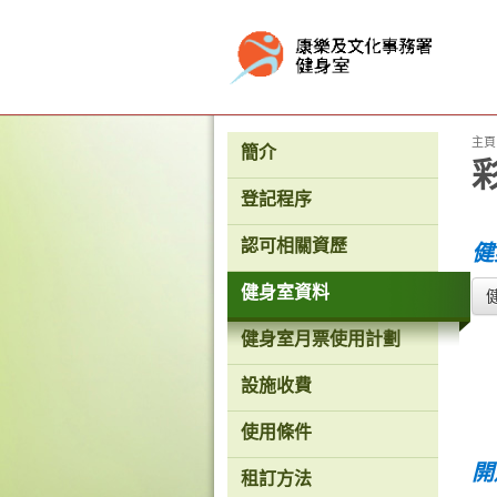
按“Tab”進入菜單
主頁
簡介
登記程序
認可相關資歷
健
健身室資料
健身室月票使用計劃
設施收費
使用條件
開
租訂方法