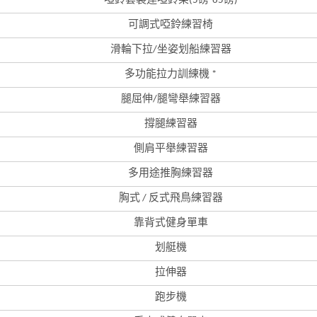
啞鈴套裝連啞鈴架(5磅-65磅)
可調式啞鈴練習椅
滑輪下拉/坐姿划船練習器
多功能拉力訓練機 *
腿屈伸/腿彎舉練習器
撐腿練習器
側肩平舉練習器
多用途推胸練習器
胸式 / 反式飛鳥練習器
靠背式健身單車
划艇機
拉伸器
跑步機