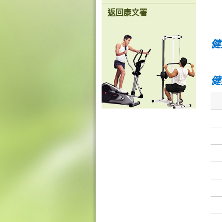
返回康文署
健
健