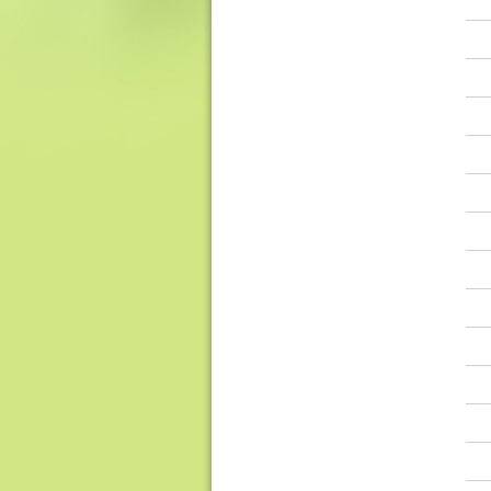
香
港
品
牌
形
象
-
亞
洲
國
際
都
會