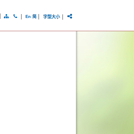
|
|
|
Eng
简
字型大小