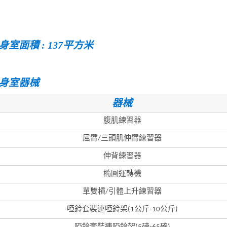
身室面積 : 137平方米
身室器械
器械
腹肌練習器
屈臂/三頭肌伸臂練習器
伸背練習器
橢圓運轉機
單雙槓/引體上升練習器
啞鈴套裝連啞鈴架(1公斤-10公斤)