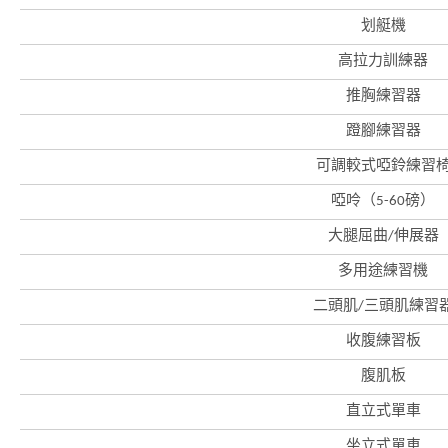
划艇機
高拉力訓練器
推胸練習器
蹬腳練習器
可調較式啞鈴練習
香
港
啞呤（5-60磅）
品
牌
大腿屈曲/伸展器
形
象
-
多用途練習機
亞
洲
二頭肌/三頭肌練習
國
際
收腹練習板
都
會
腹肌板
直立式單車
坐立式單車