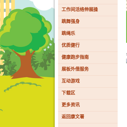
工作间活络伸展操
跳舞强身
香
港
跳绳乐
品
牌
形
优质健行
象
-
亚
健康跑步指南
洲
国
展板外借服务
际
都
会
互动游戏
下载区
更多资讯
返回康文署