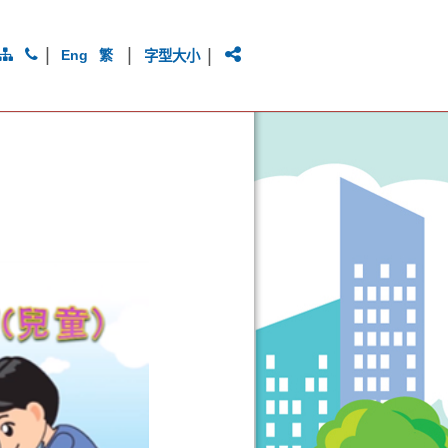
|
|
|
Eng
繁
字型大小