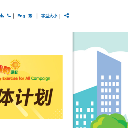
|
|
|
Eng
繁
字型大小