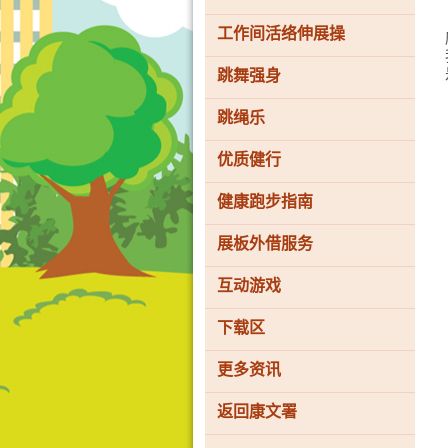
工作间活络伸展操
跳舞强身
跳绳乐
优质健行
健康跑步指南
展板外借服务
香
港
互动游戏
品
牌
形
下载区
象
-
更多资讯
亚
洲
国
返回康文署
际
都