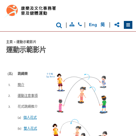
|
|
|
Eng
简
主頁
>
運動示範影片
運動示範影片
(五)
跳繩樂
1.
簡介
2.
運動注意事項
3.
花式跳繩推介
(a)
個人花式
(b)
雙人花式