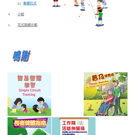
(c)
集體花式
4.
小結
5.
花式跳繩示範
香
港
品
牌
形