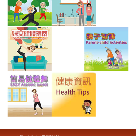
象
-
亞
洲
國
際
都
會