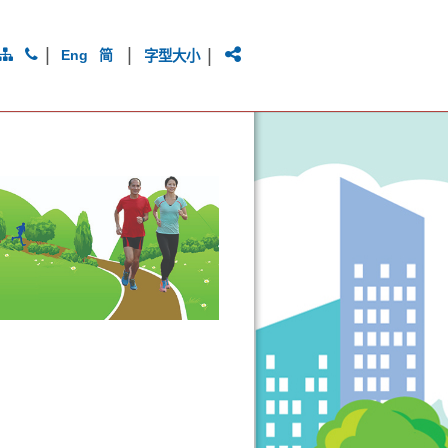
|
|
|
Eng
简
字型大小