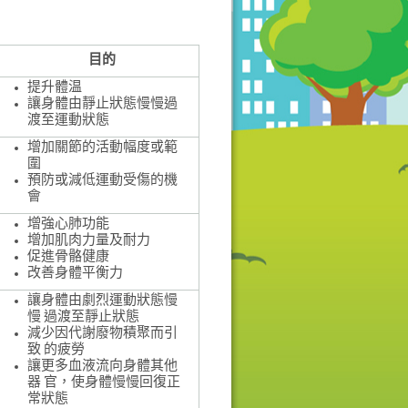
目的
提升體温
讓身體由靜止狀態慢慢過
渡至運動狀態
增加關節的活動幅度或範
圍
預防或減低運動受傷的機
會
增強心肺功能
增加肌肉力量及耐力
促進骨骼健康
改善身體平衡力
讓身體由劇烈運動狀態慢
慢 過渡至靜止狀態
減少因代謝廢物積聚而引
致 的疲勞
讓更多血液流向身體其他
器 官，使身體慢慢回復正
常狀態