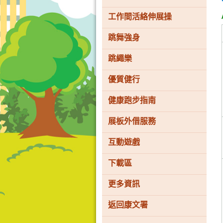
工作間活絡伸展操
跳舞強身
跳繩樂
優質健行
健康跑步指南
展板外借服務
香
港
品
互動遊戲
牌
形
下載區
象
-
亞
更多資訊
洲
國
際
返回康文署
都
會