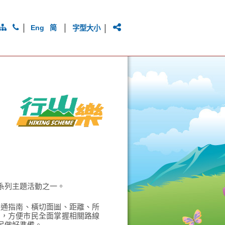
|
|
|
Eng
简
字型大小
系列主題活動之一。
交通指南、橫切面圖、距離、所
項，方便市民全面掌握相關路線