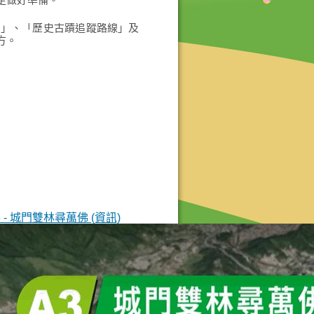
足做好準備。
線」、「歷史古蹟追蹤路線」及
方。
3 - 城門雙林尋萬佛 (資訊)