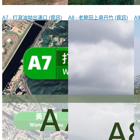
A7 - 打瀉油坳出涌口 (資訊)
A8 - 老龍田上尋丹竹 (資訊)
A