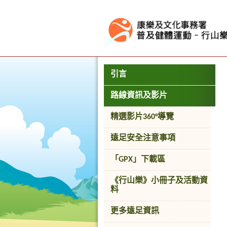
按“Tab”進入菜單
引言
路線資訊及影片
精選影片360°導覽
遠足安全注意事項
「GPX」下載區
《行山樂》小冊子及活動資
料
更多遠足資訊