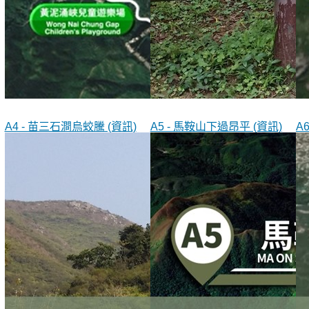
A4 - 苗三石澗烏蛟騰 (資訊)
A5 - 馬鞍山下過昂平 (資訊)
A