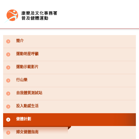
搜尋
按“Tab”進入菜單
|
簡介
運動明星呼籲
|
Eng
简
|
運動示範影片
字型大小
|
行山樂
自我體質測試站
投入動感生活
健體計劃
簡介
婦女健體指南
運動明星呼