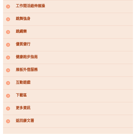
籲
運動示範影
工作間活絡伸展操
片
行山樂
跳舞強身
自我體質測
試站
投入動感生
跳繩樂
活
健體計
劃
優質健行
婦女健體指
南
工作間活絡
健康跑步指南
伸展操
跳舞強身
展板外借服務
跳繩樂
優質健行
互動遊戲
健康跑步指
南
展板外借服
下載區
務
互動遊戲
更多資訊
下載區
更多資
返回康文署
訊
返回康文署