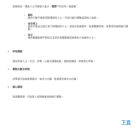
如無附註，殘疾人士可按個人能力，
選擇
下列任何一個姿勢：
躺臥
適合行動不便和四肢殘弱的人士。可自行進行運動或請他人協助。
坐在椅上
適合不能站立過久或下肢殘缺的人士。須坐在高度適中、能使雙腳到地、有靠背的座椅進行運
動。
站立
適合雙腳能夠平穩站立及承托身體重量而無需別人協助的人士。
2.
呼吸運動
適合所有人士。方法：合嘴，以鼻孔慢慢吸氣，使肺部擴張，然後用口呼氣。
3.
運動次數及時間
初學者可由每星期兩次，每次15分鐘，逐漸增至每次30分鐘。
4.
細心護理
如身體過弱，可由家人或照顧者協助進行運動。
下頁