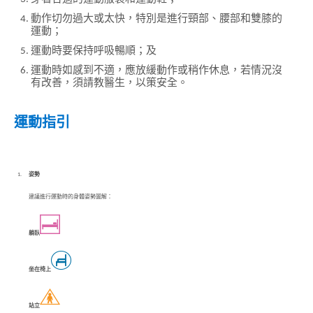
動作切勿過大或太快，特別是進行頸部、腰部和雙膝的
運動；
運動時要保持呼吸暢順；及
運動時如感到不適，應放緩動作或稍作休息，若情況沒
有改善，須請教醫生，以策安全。
運動指引
1.
姿勢
建議進行運動時的身體姿勢圖解：
躺臥
坐在椅上
站立