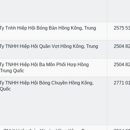
Ty Tnhh Hiệp Hội Bóng Bàn Hồng Kông, Trung
2575 5
Ty TNHH Hiệp Hội Quần Vợt Hồng Kông, Trung
2504 8
Ty TNHH Hiệp Hội Ba Môn Phối Hợp Hồng
2504 8
 Trung Quốc
Ty TNHH Hiệp Hội Bóng Chuyền Hồng Kông,
2771 0
 Quốc