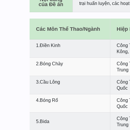
trại huấn luyện, các hoạt
của Đề án
Các Môn Thể Thao/Ngành
Hiệp
1.Điền Kinh
Công 
Kông,
2.Bóng Chày
Công 
Trung
3.Cầu Lông
Công 
Quốc
4.Bóng Rổ
Công 
Quốc
Công 
5.Bida
Trung