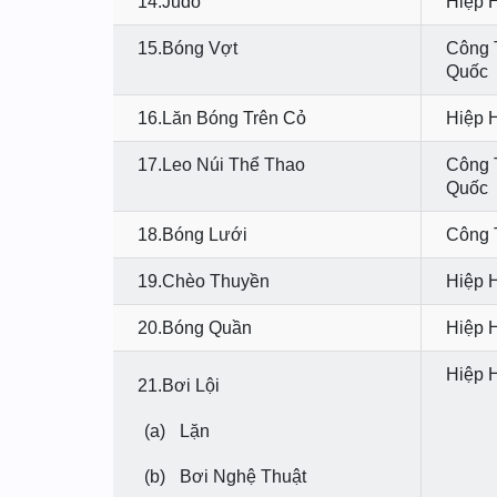
14.Judo
Hiệp 
15.Bóng Vợt
Công 
Quốc
16.Lăn Bóng Trên Cỏ
Hiệp 
17.Leo Núi Thể Thao
Công 
Quốc
18.Bóng Lưới
Công 
19.Chèo Thuyền
Hiệp 
20.Bóng Quần
Hiệp 
Hiệp 
21.Bơi Lội
(a)
Lặn
(b)
Bơi Nghệ Thuật