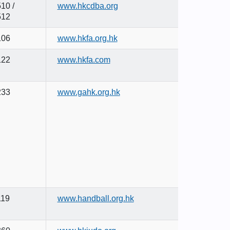
10 /
www.hkcdba.org
512
106
www.hkfa.org.hk
122
www.hkfa.com
233
www.gahk.org.hk
119
www.handball.org.hk