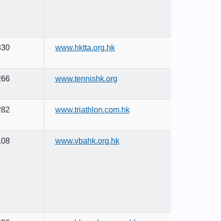
330
www.hktta.org.hk
266
www.tennishk.org
282
www.triathlon.com.hk
108
www.vbahk.org.hk