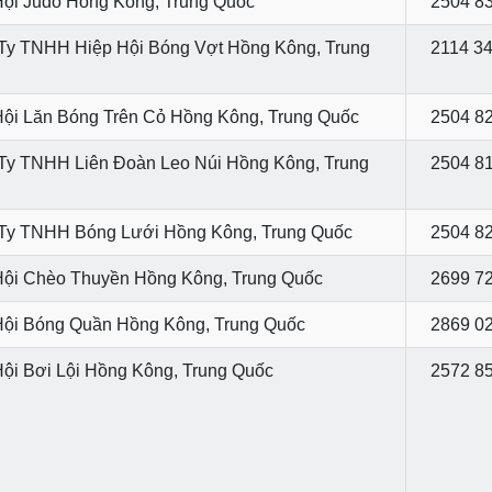
Hội Judo Hồng Kông, Trung Quốc
2504 8
Ty TNHH Hiệp Hội Bóng Vợt Hồng Kông, Trung
2114 3
Hội Lăn Bóng Trên Cỏ Hồng Kông, Trung Quốc
2504 8
Ty TNHH Liên Đoàn Leo Núi Hồng Kông, Trung
2504 8
Ty TNHH Bóng Lưới Hồng Kông, Trung Quốc
2504 8
Hội Chèo Thuyền Hồng Kông, Trung Quốc
2699 7
Hội Bóng Quần Hồng Kông, Trung Quốc
2869 0
Hội Bơi Lội Hồng Kông, Trung Quốc
2572 8