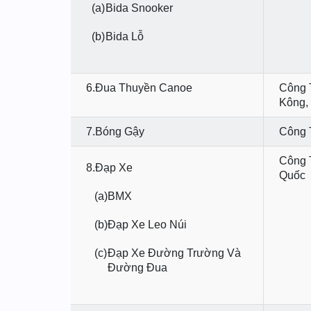
(a)
Bida Snooker
(b)
Bida Lỗ
6.Đua Thuyền Canoe
Công 
Kông,
7.Bóng Gậy
Công 
Công 
8.Đạp Xe
Quốc
(a)
BMX
(b)
Đạp Xe Leo Núi
(c)
Đạp Xe Đường Trường Và
Đường Đua