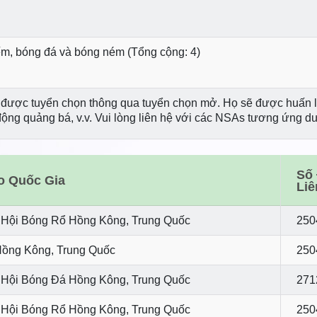
ếm, bóng đá và bóng ném (Tổng cộng: 4)
được tuyển chọn thông qua tuyển chọn mở. Họ sẽ được huấn luy
ộng quảng bá, v.v. Vui lòng liên hệ với các NSAs tương ứng dưới
Số 
o Quốc Gia
Liê
Hội Bóng Rổ Hồng Kông, Trung Quốc
250
Hồng Kông, Trung Quốc
250
Hội Bóng Đá Hồng Kông, Trung Quốc
271
Hội Bóng Rổ Hồng Kông, Trung Quốc
250