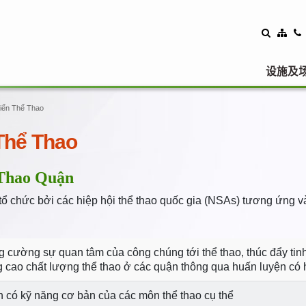
设施及
iển Thể Thao
Thể Thao
Thao Quận
 chức bởi các hiệp hội thể thao quốc gia (NSAs) tương ứng v
 cường sự quan tâm của công chúng tới thể thao, thúc đẩy tinh
cao chất lượng thể thao ở các quận thông qua huấn luyện có hệ
n có kỹ năng cơ bản của các môn thể thao cụ thể