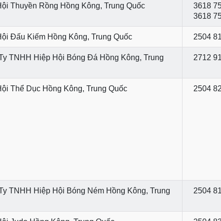
Hội Thuyền Rồng Hồng Kông, Trung Quốc
3618 75
3618 7
Hội Đấu Kiếm Hồng Kông, Trung Quốc
2504 8
Ty TNHH Hiệp Hội Bóng Đá Hồng Kông, Trung
2712 9
Hội Thể Dục Hồng Kông, Trung Quốc
2504 8
Ty TNHH Hiệp Hội Bóng Ném Hồng Kông, Trung
2504 8