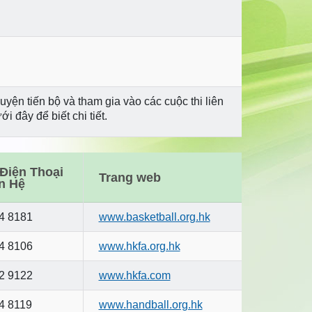
ện tiến bộ và tham gia vào các cuộc thi liên
 đây để biết chi tiết.
Điện Thoại
Trang web
n Hệ
4 8181
www.basketball.org.hk
4 8106
www.hkfa.org.hk
2 9122
www.hkfa.com
4 8119
www.handball.org.hk