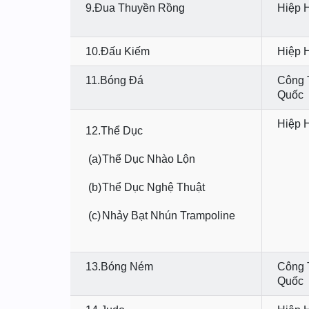
9.Đua Thuyền Rồng
Hiệp 
10.Đấu Kiếm
Hiệp 
11.Bóng Đá
Công 
Quốc
Hiệp 
12.Thể Dục
(a)
Thể Dục Nhào Lộn
(b)
Thể Dục Nghệ Thuật
(c)
Nhảy Bạt Nhún Trampoline
13.Bóng Ném
Công 
Quốc