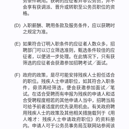
务条件聘用。获聘的应征者并非公务员，并不
会享有获调派、晋升或转职至公务员职位的资
格。
(D)
入职薪酬、聘用条款及服务条件，应以获聘时
之规定为准。
(E)
如果符合订明入职条件的应征者人数众多，招
聘部门可以订立筛选准则，甄选条件较佳的应
征者，以便进一步处理。在此情况下，只有获
筛选的应征者会获邀参加招聘考试╱面试。
(F)
政府的政策，是尽可能安排残疾人士担任适合
的职位。残疾人士申请职位，如其符合入职条
件，毋须再经筛选，便会获邀参加面试╱笔
试。在适合受聘而有申报为残疾的申请人和适
合受聘程度相若的其他申请人当中，招聘当局
可给予前者适度的优先录用机会。有关政府聘
用残疾人士的政策及其他相关措施载列于《用
人唯才：残疾人士申请政府职位》的资料册
内。申请人可于公务员事务局互联网站参阅该