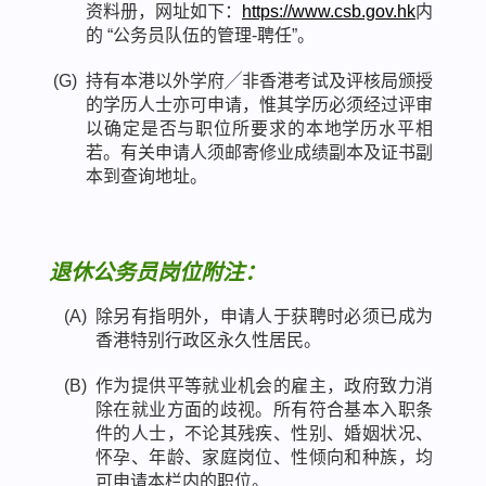
资料册，网址如下：
https://www.csb.gov.hk
内
的 “公务员队伍的管理-聘任”。
(G)
持有本港以外学府╱非香港考试及评核局颁授
的学历人士亦可申请，惟其学历必须经过评审
以确定是否与职位所要求的本地学历水平相
若。有关申请人须邮寄修业成绩副本及证书副
本到查询地址。
退休公务员岗位附注：
(A)
除另有指明外，申请人于获聘时必须已成为
香港特别行政区永久性居民。
(B)
作为提供平等就业机会的雇主，政府致力消
除在就业方面的歧视。所有符合基本入职条
件的人士，不论其残疾、性别、婚姻状况、
怀孕、年龄、家庭岗位、性倾向和种族，均
可申请本栏内的职位。