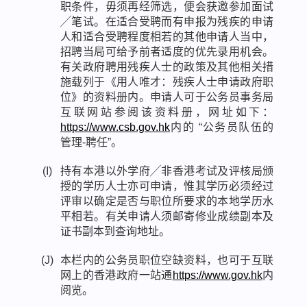
职条件，毋须再经筛选，便会获邀参加面试
╱笔试。在适合受聘而有申报为残疾的申请
人和适合受聘程度相若的其他申请人当中，
招聘当局可给予前者适度的优先录用机会。
有关政府聘用残疾人士的政策及其他相关措
施载列于《用人唯才：残疾人士申请政府职
位》的资料册内。申请人可于公务员事务局
互联网站参阅该资料册，网址如下：
https://www.csb.gov.hk
内的 “公务员队伍的
管理-聘任”。
(I)
持有本港以外学府╱非香港考试及评核局颁
授的学历人士亦可申请，惟其学历必须经过
评审以确定是否与职位所要求的本地学历水
平相若。有关申请人须邮寄修业成绩副本及
证书副本到查询地址。
(J)
本栏内的公务员职位空缺资料，也可于互联
网上的香港政府一站通
https://www.gov.hk
内
阅览。