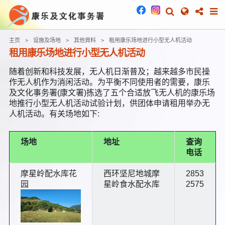
主页
设施及场地
其他資料
租用康乐场地进行小型无人机活动
租用康乐场地进行小型无人机活动
随着创新和科技发展，无人机日渐普及；越来越多市民操
作无人机作为消闲活动。为平衡不同使用者的需要，康乐
及文化事务署(康文署)拣选了五个合适放飞无人机的康乐场
地推行小型无人机活动试验计划，供团体申请租用举办无
人机活动。有关场地如下:
场地
地址
查询
电话
摩星岭配水库花
西环坚尼地城摩
2853
园
星岭食水配水库
2575