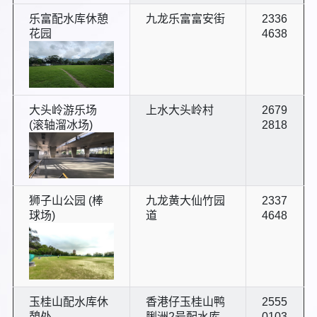
乐富配水库休憩
九龙乐富富安街
2336
花园
4638
大头岭游乐场
上水大头岭村
2679
(滚轴溜冰场)
2818
狮子山公园 (棒
九龙黄大仙竹园
2337
球场)
道
4648
玉桂山配水库休
香港仔玉桂山鸭
2555
憩处
脷洲2号配水库
0103