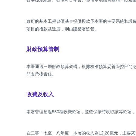
香港拯溺總會、香港考古學會、多個本地體育團體，以及
政府的基本工程儲備基金提供撥款予本署的主要系統和設備
項目的撥款及進度，則由建築署監管。
財政預算管制
本署通過三層財政預算架構，根據核准預算妥善管控部門財
開支承擔責任。
收費及收入
本署管理超過550種收費款項，並確保按時收取該等款項
在二零一七至一八年度，本署的收入為12.28億元，主