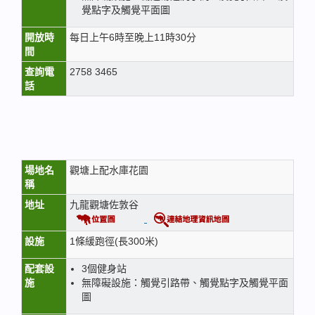
覺點字及觸覺平面圖
開放時
每日上午6時至晚上11時30分
間
查詢電
2758 3465
話
場地名
觀塘上配水庫花園
稱
地址
九龍觀塘佐敦谷
設施
1條緩跑徑(長300米)
配套設
3個健身站
施
無障礙設施：觸覺引路帶、觸覺點字及觸覺平面
圖