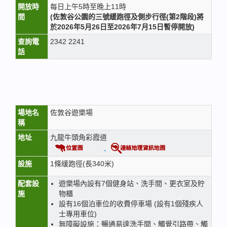
開放時
每日上午5時至晚上11時
間
(
佐敦谷公園的三號緩跑徑及側步行徑
(
第
2
階段
)
將
於
2026
年
5
月
26
日至
2026
年
7
月
15
日暫停開放
)
查詢電
2342 2241
話
場地名
佐敦谷遊樂場
稱
地址
九龍牛頭角彩霞道
設施
1條緩跑徑(長340米)
配套設
遊樂場內設有7個健身站、洗手間、更衣室及貯
施
物櫃
設有16個泊車位的收費停車場 (設有1個殘疾人
士專用車位)
無障礙設施：暢通易達洗手間、觸覺引路帶、觸