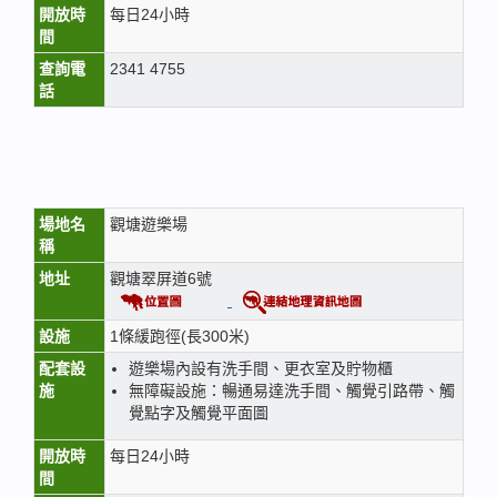
開放時
每日24小時
間
查詢電
2341 4755
話
場地名
觀塘遊樂場
稱
地址
觀塘翠屏道6號
設施
1條緩跑徑(長300米)
配套設
遊樂場內設有洗手間、更衣室及貯物櫃
施
無障礙設施：暢通易達洗手間、觸覺引路帶、觸
覺點字及觸覺平面圖
開放時
每日24小時
間