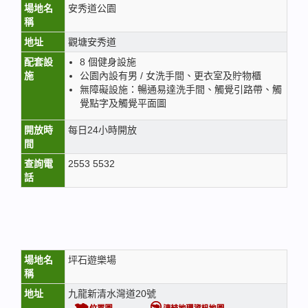
場地名
安秀道公園
稱
地址
觀塘安秀道
配套設
8 個健身設施
施
公園內設有男 / 女洗手間、更衣室及貯物櫃
無障礙設施：暢通易達洗手間、觸覺引路帶、觸
覺點字及觸覺平面圖
開放時
每日24小時開放
間
查詢電
2553 5532
話
場地名
坪石遊樂場
稱
地址
九龍新清水灣道20號