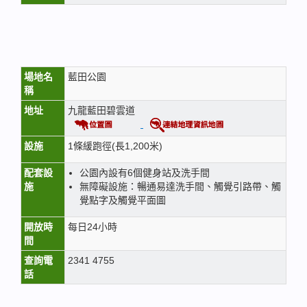
場地名
藍田公園
稱
地址
九龍藍田碧雲道
設施
1條緩跑徑(長1,200米)
配套設
公園內設有6個健身站及洗手間
施
無障礙設施：暢通易達洗手間、觸覺引路帶、觸
覺點字及觸覺平面圖
開放時
每日24小時
間
查詢電
2341 4755
話