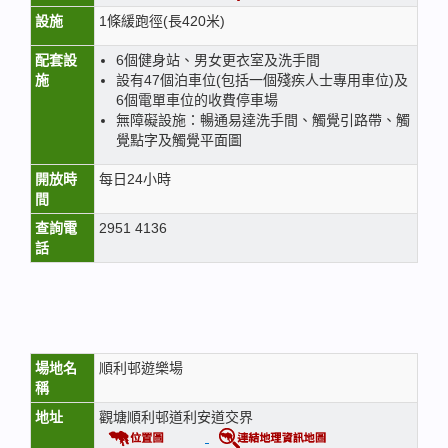
設施
1條緩跑徑(長420米)
配套設
6個健身站、男女更衣室及洗手間
施
設有47個泊車位(包括一個殘疾人士專用車位)及
6個電單車位的收費停車場
無障礙設施：暢通易達洗手間、觸覺引路帶、觸
覺點字及觸覺平面圖
開放時
每日24小時
間
查詢電
2951 4136
話
場地名
順利邨遊樂場
稱
地址
觀塘順利邨道利安道交界