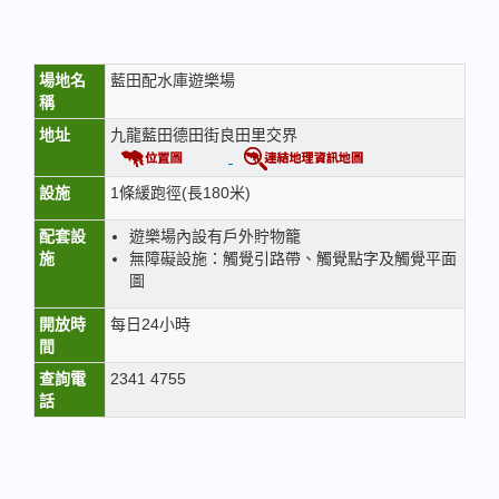
場地名
藍田配水庫遊樂場
稱
地址
九龍藍田德田街良田里交界
設施
1條緩跑徑(長180米)
配套設
遊樂場內設有戶外貯物籠
施
無障礙設施：觸覺引路帶、觸覺點字及觸覺平面
圖
開放時
每日24小時
間
查詢電
2341 4755
話