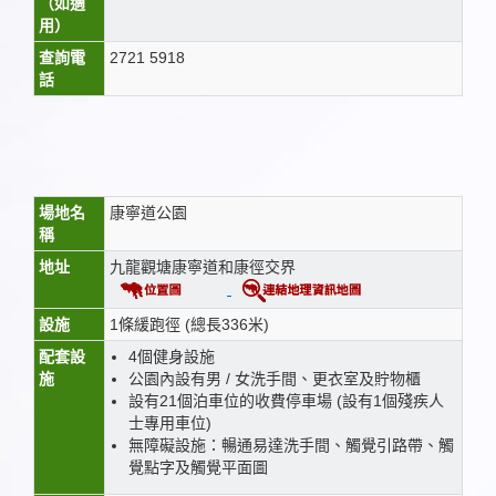
（如適
用）
查詢電
2721 5918
話
場地名
康寧道公園
稱
地址
九龍觀塘康寧道和康徑交界
設施
1條緩跑徑 (總長336米)
配套設
4個健身設施
施
公園內設有男 / 女洗手間、更衣室及貯物櫃
設有21個泊車位的收費停車場 (設有1個殘疾人
士專用車位)
無障礙設施：暢通易達洗手間、觸覺引路帶、觸
覺點字及觸覺平面圖