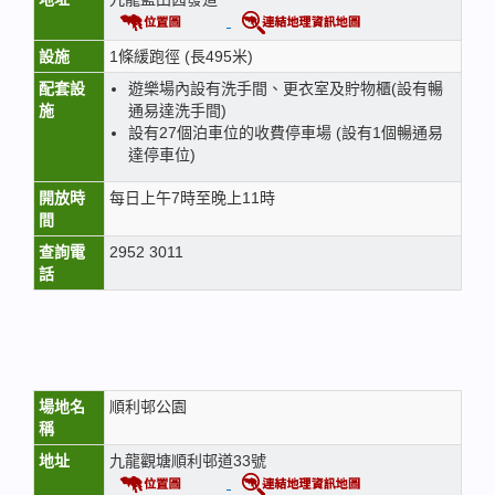
設施
1條緩跑徑 (長495米)
配套設
遊樂場內設有洗手間、更衣室及貯物櫃(設有暢
施
通易達洗手間)
設有27個泊車位的收費停車場 (設有1個暢通易
達停車位)
開放時
每日上午7時至晚上11時
間
查詢電
2952 3011
話
場地名
順利邨公園
稱
地址
九龍觀塘順利邨道33號