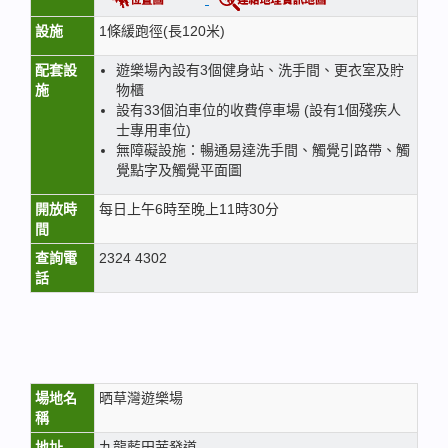
設施
1條緩跑徑(長120米)
配套設
遊樂場內設有3個健身站、洗手間、更衣室及貯
施
物櫃
設有33個泊車位的收費停車場 (設有1個殘疾人
士專用車位)
無障礙設施：暢通易達洗手間、觸覺引路帶、觸
覺點字及觸覺平面圖
開放時
每日上午6時至晚上11時30分
間
查詢電
2324 4302
話
場地名
晒草灣遊樂場
稱
地址
九龍藍田茜發道