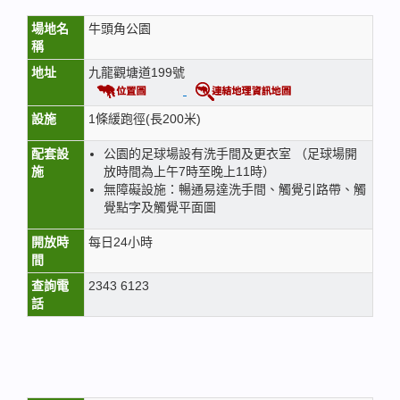
場地名
牛頭角公園
稱
地址
九龍觀塘道199號
設施
1條緩跑徑(長200米)
配套設
公園的足球場設有洗手間及更衣室 （足球場開
施
放時間為上午7時至晚上11時）
無障礙設施：暢通易達洗手間、觸覺引路帶、觸
覺點字及觸覺平面圖
開放時
每日24小時
間
查詢電
2343 6123
話