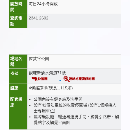
開放時
每日24小時開放
間
查詢電
2341 2602
話
場地名
佐敦谷公園
稱
地址
觀塘新清水灣道71號
設施
4條緩跑徑(總長1,115米)
配套設
公園內設有健身站及洗手間
施
設有42個泊車位的收費停車場 (設有1個殘疾人
士專用車位)
無障礙設施：暢通易達洗手間、觸覺引路帶、觸
覺點字及觸覺平面圖