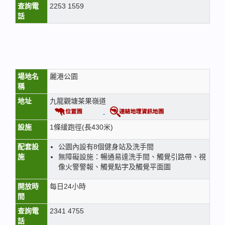
查詢電
2253 1559
話
場地名
麗港公園
稱
地址
九龍觀塘茶果嶺道
設施
1條緩跑徑(長430米)
配套設
公園內設有8個健身站及洗手間
施
無障礙設施：暢通易達洗手間、觸覺引路帶、視
像火警警報、觸覺點字及觸覺平面圖
開放時
每日24小時
間
查詢電
2341 4755
話