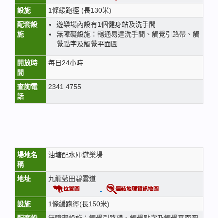
設施
1條緩跑徑 (長130米)
配套設
遊樂場內設有1個健身站及洗手間
施
無障礙設施：暢通易達洗手間、觸覺引路帶、觸
覺點字及觸覺平面圖
開放時
每日24小時
間
查詢電
2341 4755
話
場地名
油塘配水庫遊樂場
稱
地址
九龍藍田碧雲道
設施
1條緩跑徑(長150米)