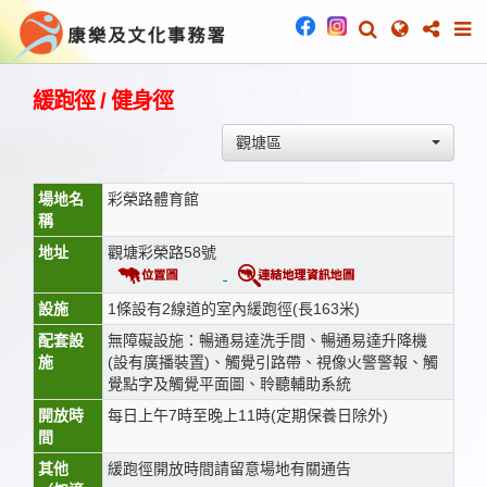
緩跑徑 / 健身徑
觀塘區
場地名
彩榮路體育館
稱
地址
觀塘彩榮路58號
設施
1條設有2線道的室內緩跑徑(長163米)
配套設
無障礙設施：暢通易達洗手間、暢通易達升降機
施
(設有廣播裝置)、觸覺引路帶、視像火警警報、觸
覺點字及觸覺平面圖、聆聽輔助系統
開放時
每日上午7時至晚上11時(定期保養日除外)
間
其他
緩跑徑開放時間請留意場地有關通告