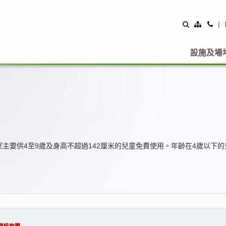
Site
Con
|
Map
Us
設施及場
主要供4至9歲及身高不超過142厘米的兒童免費使用。年齡在4歲以下