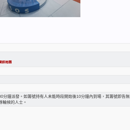
30分鐘派發。如籌號持有人未能時段開始後10分鐘內到場，其籌號即告
隊輪候的人士。