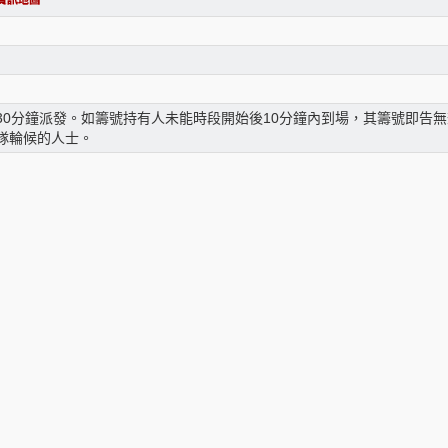
30分鐘派發。如籌號持有人未能時段開始後10分鐘內到場，其籌號即告
隊輪候的人士。