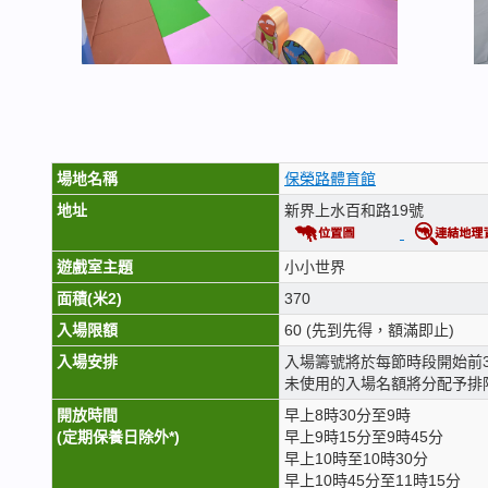
場地名稱
保榮路體育館
地址
新界上水百和路19號
遊戲室主題
小小世界
面積(米2)
370
入場限額
60 (先到先得，額滿即止)
入場安排
入場籌號將於每節時段開始前
未使用的入場名額將分配予排
開放時間
早上8時30分至9時
(定期保養日除外*)
早上9時15分至9時45分
早上10時至10時30分
早上10時45分至11時15分