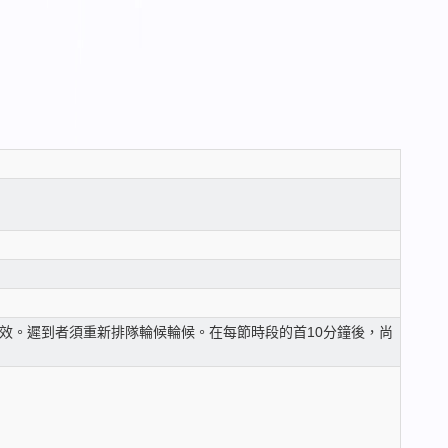
無效。遲到者須重新排隊輪候輪候。在每節時段的首10分鐘後，尚