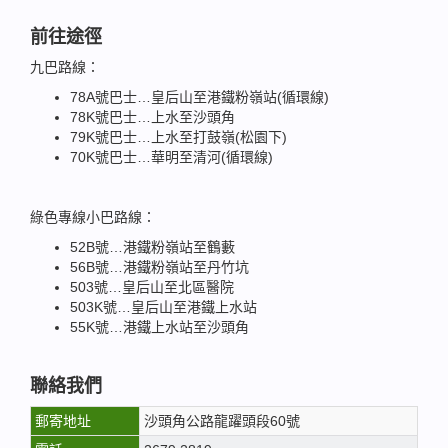
前往途徑
九巴路線：
78A號巴士…皇后山至港鐵粉嶺站(循環線)
78K號巴士…上水至沙頭角
79K號巴士…上水至打鼓嶺(松園下)
70K號巴士…華明至清河(循環線)
綠色專線小巴路線：
52B號…港鐵粉嶺站至鶴藪
56B號…港鐵粉嶺站至丹竹坑
503號…皇后山至北區醫院
503K號…皇后山至港鐵上水站
55K號…港鐵上水站至沙頭角
聯絡我們
郵寄地址
沙頭角公路龍躍頭段60號