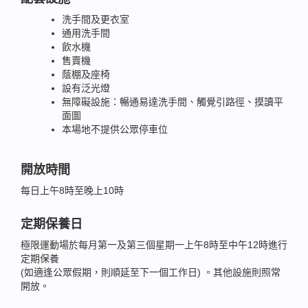
洗手間及更衣室
通用洗手間
飲水機
售賣機
蔭棚及座椅
設有泛光燈
無障礙設施：暢通易達洗手間、觸覺引路徑、摸讀平
面圖
本場地不提供公眾停車位
開放時間
每日上午8時至晚上10時
定期保養日
極限運動場於每月第一及第三個星期一上午8時至中午12時進行
定期保養
(如適逢公眾假期，則順延至下一個工作日) 。其他設施則照常
開放。