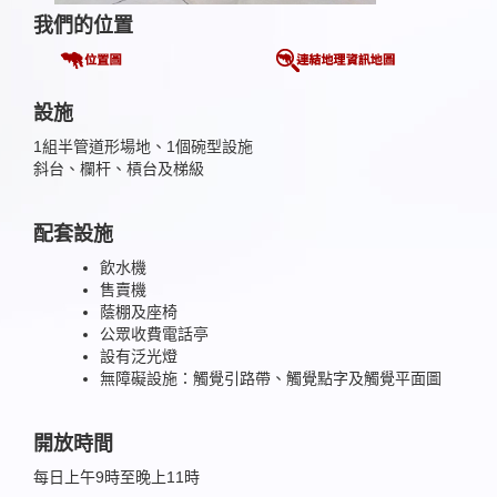
我們的位置
設施
1組半管道形場地、1個碗型設施
斜台、欄杆、槓台及梯級
配套設施
飲水機
售賣機
蔭棚及座椅
公眾收費電話亭
設有泛光燈
無障礙設施：觸覺引路帶、觸覺點字及觸覺平面圖
開放時間
每日上午9時至晚上11時