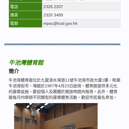
電話
2326 2207
傳真
2320 3489
電郵
mpsc@lcsd.gov.hk
牛池灣體育館
簡介
牛池灣體育館位於九龍清水灣道11號牛池灣市政大廈1樓，毗鄰
牛池灣街市，埸館於1987年4月23日啟用。體育館提供多元化
的康樂設施，歡迎個人及團體於開放時間內租用。此外，體育
館每月均舉辦不同類型的康樂體育活動，歡迎市民報名參加。