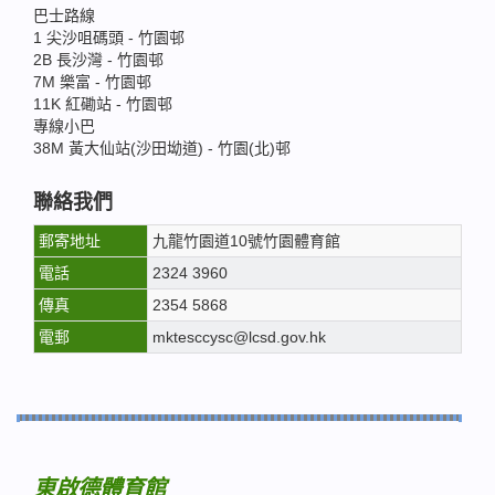
巴士路線
1 尖沙咀碼頭 - 竹園邨
2B 長沙灣 - 竹園邨
7M 樂富 - 竹園邨
11K 紅磡站 - 竹園邨
專線小巴
38M 黃大仙站(沙田坳道) - 竹園(北)邨
聯絡我們
郵寄地址
九龍竹園道10號竹園體育館
電話
2324 3960
傳真
2354 5868
電郵
mktesccysc@lcsd.gov.hk
東啟德體育館