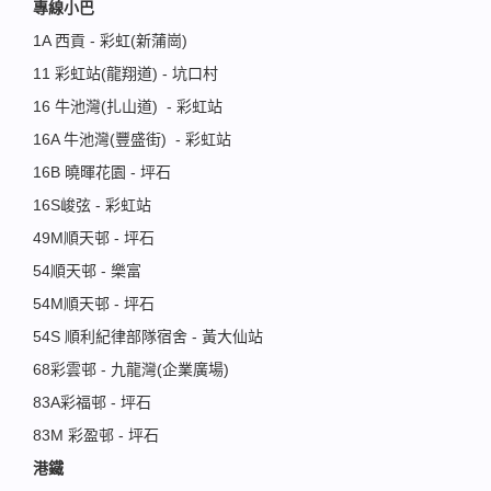
專線小巴
1A 西貢 - 彩虹(新蒲崗)
11 彩虹站(龍翔道) - 坑口村
16 牛池灣(扎山道) - 彩虹站
16A 牛池灣(豐盛街) - 彩虹站
16B 曉暉花園 - 坪石
16S峻弦 - 彩虹站
49M順天邨 - 坪石
54順天邨 - 樂富
54M順天邨 - 坪石
54S 順利紀律部隊宿舍 - 黃大仙站
68彩雲邨 - 九龍灣(企業廣場)
83A彩福邨 - 坪石
83M 彩盈邨 - 坪石
港鐵