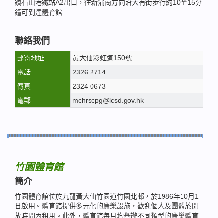
鑽石山港鐵站A2出口，往新蒲崗方向沿大有街步行約10至15分
鐘可到達體育館
聯絡我們
郵寄地址
黃大仙彩虹道150號
電話
2326 2714
傳真
2324 0673
電郵
mchrscpg@lcsd.gov.hk
竹園體育館
簡介
竹園體育館位於九龍黃大仙竹園道竹園北邨，於1986年10月1
日啟用。體育館提供多元化的康樂設施，歡迎個人及團體於開
放時間內租用。此外，體育館每月均舉辦不同類型的康樂體育