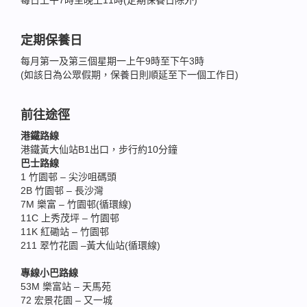
每日上午7時至晚上11時(定期保養日除外)
定期保養日
每月第一及第三個星期一上午9時至下午3時
(如該日為公眾假期，保養日則順延至下一個工作日)
前往途徑
港鐵路線
港鐵黃大仙站B1出口，步行約10分鐘
巴士路線
1 竹園邨 – 尖沙咀碼頭
2B 竹園邨 – 長沙灣
7M 樂富 – 竹園邨(循環線)
11C 上秀茂坪 – 竹園邨
11K 紅磡站 – 竹園邨
211 翠竹花園 –黃大仙站(循環線)
專線小巴路線
53M 樂富站 – 天馬苑
72 宏景花園 – 又一城