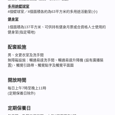
多用途壁球室
4個壁球室／4個面積各約為63平方米的多用途活動室(小)
健身室
1個面積為137平方米、可供持有健身月票或合資格人士使用的
健身室(指定場地)
配套設施
男、女更衣室及洗手間
無障礙設施：暢通易達洗手間、暢通易達升降機 (設有廣播裝
置)、觸覺引路帶、觸覺點字及觸覺平面圖
開放時間
每日上午7時至晚上11時
(定期保養日除外)
定期保養日