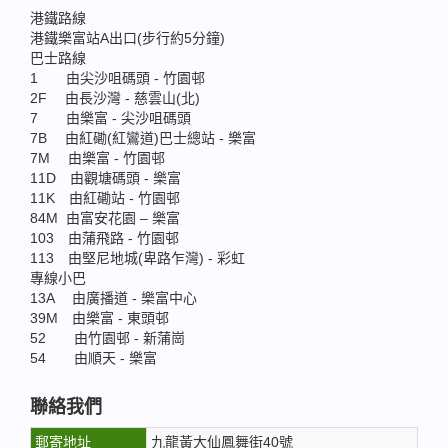
港鐵路線
港鐵樂富站A出口(步行約5分鐘)
巴士路線
1 由尖沙咀碼頭 - 竹園邨
2F 由長沙灣 - 慈雲山(北)
7 由樂富 - 尖沙咀碼頭
7B 由紅磡(紅鸞道)巴士總站 - 樂富
7M 由樂富 - 竹園邨
11D 由觀塘碼頭 - 樂富
11K 由紅磡站 - 竹園邨
84M 由富安花園 – 樂富
103 由蒲飛路 - 竹園邨
113 由堅尼地城(卑路乍灣) - 彩虹
專線小巴
13A 由廣播道 - 樂富中心
39M 由樂富 - 東頭邨
52 由竹園邨 - 新蒲崗
54 由順天 - 樂富
聯絡我們
郵寄地址
九龍黃大仙鳳舞街40號