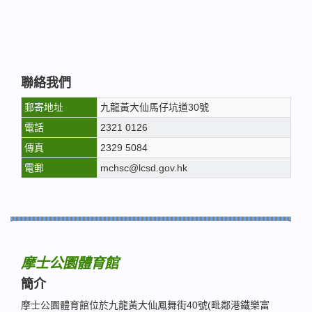
聯絡我們
郵寄地址
九龍黃大仙馬仔坑道30號
電話
2321 0126
傳真
2329 5084
電郵
mchsc@lcsd.gov.hk
摩士公園體育館
簡介
摩士公園體育館位於九龍黃大仙鳳舞街40號(毗鄰港鐵樂富