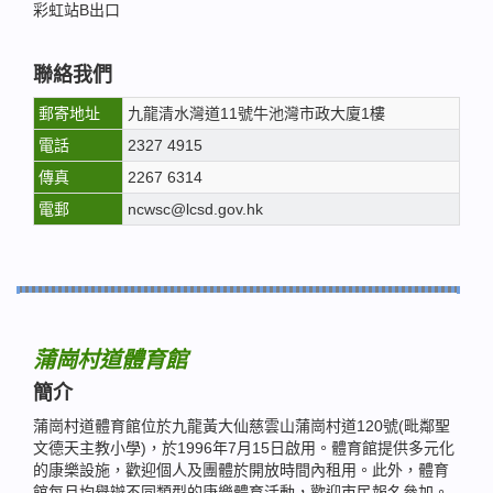
彩虹站B出口
聯絡我們
郵寄地址
九龍清水灣道11號牛池灣市政大廈1樓
電話
2327 4915
傳真
2267 6314
電郵
ncwsc@lcsd.gov.hk
蒲崗村道體育館
簡介
蒲崗村道體育館位於九龍黃大仙慈雲山蒲崗村道120號(毗鄰聖
文德天主教小學)，於1996年7月15日啟用。體育館提供多元化
的康樂設施，歡迎個人及團體於開放時間內租用。此外，體育
館每月均舉辦不同類型的康樂體育活動，歡迎市民報名參加。