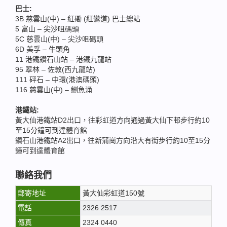
巴士:
3B 慈雲山(中) – 紅磡 (紅鸞道) 巴士總站
5 富山 – 尖沙咀碼頭
5C 慈雲山(中) – 尖沙咀碼頭
6D 美孚 – 牛頭角
11 港鐵鑽石山站 – 港鐵九龍站
95 翠林 – 佐敦(西九龍站)
111 砰石 – 中環(港澳碼頭)
116 慈雲山(中) – 鰂魚涌
港鐵站:
黃大仙港鐵站D2出口，往彩虹道方向通過黃大仙下邨步行約10
至15分鐘可到達體育館
鑽石山港鐵站A2出口，往新蒲崗方向沿大有街步行約10至15分
鐘可到達體育館
聯絡我們
郵寄地址
黃大仙彩虹道150號
電話
2326 2517
傳真
2324 0440