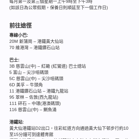
每月第一及第三個星期一上午9時至下午3時
(如該日為公眾假期，保養日則順延至下一個工作日)
前往途徑
專線小巴:
20M 新蒲崗 – 港鐵黃大仙站
70 維港灣 – 港鐵鑽石山站
巴士:
3B 慈雲山(中) – 紅磡 (紅鸞道) 巴士總站
5 富山 – 尖沙咀碼頭
5C 慈雲山(中) – 尖沙咀碼頭
6D 美孚 – 牛頭角
11 港鐵鑽石山站 – 港鐵九龍站
95 翠林 – 佐敦(西九龍站)
111 砰石 – 中環(港澳碼頭)
116 慈雲山(中) – 鰂魚涌
港鐵站:
黃大仙港鐵站D2出口，往彩虹道方向通過黃大仙下邨步行約10
至15分鐘可到達體育館