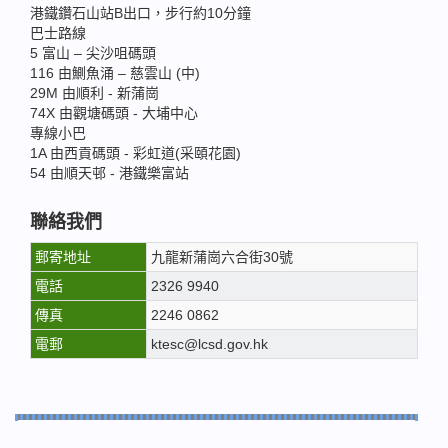
港鐵鑽石山站B出口，步行約10分鐘
巴士路線
5 富山 – 尖沙咀碼頭
116 由鰂魚涌 – 慈雲山 (中)
29M 由順利 - 新蒲崗
74X 由觀塘碼頭 - 大埔中心
專線小巴
1A 由西貢碼頭 - 彩虹道(采頤花園)
54 由順天邨 - 港鐵樂富站
聯絡我們
郵寄地址
九龍新蒲崗六合街30號
電話
2326 9940
傳真
2246 0862
電郵
ktesc@lcsd.gov.hk