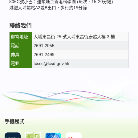
806C號小巴：運頭塘至香港科學園 (班次﹕15-20分鐘)
港鐵大埔墟站A2或B出口，步行約15分鐘
聯絡我們
郵寄地址
大埔東昌街 25 號大埔東昌街康體大樓 3 樓
電話
2691 2055
傳真
2691 2499
電郵
tcssc@lcsd.gov.hk
手機程式