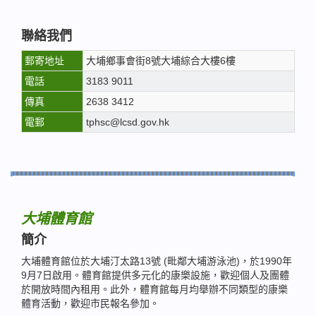
聯絡我們
郵寄地址
大埔鄉事會街8號大埔綜合大樓6樓
電話
3183 9011
傳真
2638 3412
電郵
tphsc@lcsd.gov.hk
大埔體育館
簡介
大埔體育館位於大埔汀太路13號 (毗鄰大埔游泳池)，於1990年
9月7日啟用。體育館提供多元化的康樂設施，歡迎個人及團體
於開放時間內租用。此外，體育館每月均舉辦不同類型的康樂
體育活動，歡迎市民報名參加。