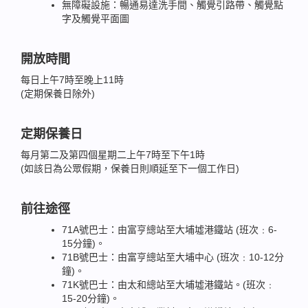
無障礙設施：暢通易達洗手間、觸覺引路帶、觸覺點
字及觸覺平面圖
開放時間
每日上午7時至晚上11時
(定期保養日除外)
定期保養日
每月第二及第四個星期二上午7時至下午1時
(如該日為公眾假期，保養日則順延至下一個工作日)
前往途徑
71A號巴士：由富亨總站至大埔墟港鐵站 (班次﹕6-
15分鐘)。
71B號巴士：由富亨總站至大埔中心 (班次﹕10-12分
鐘)。
71K號巴士：由太和總站至大埔墟港鐵站。(班次﹕
15-20分鐘)。