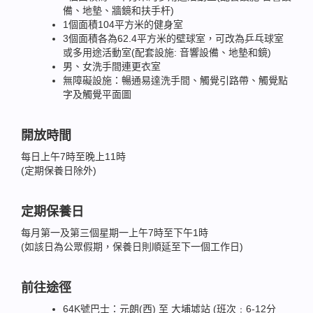
備、地墊、牆鏡和扶手杆)
1個面積104平方米的健身室
3個面積各為62.4平方米的壁球室，可改為乒乓球室
或多用途活動室(配套設施: 音響設備、地墊和鏡)
男、女洗手間連更衣室
無障礙設施：暢通易達洗手間、觸覺引路帶、觸覺點
字及觸覺平面圖
開放時間
每日上午7時至晚上11時
(定期保養日除外)
定期保養日
每月第一及第三個星期一上午7時至下午1時
(如該日為公眾假期，保養日則順延至下一個工作日)
前往途徑
64K號巴士：元朗(西) 至 大埔墟站 (班次﹕6-12分