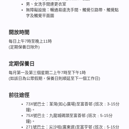
男、女洗手間連更衣室
無障礙設施：暢通易達洗手間、觸覺引路帶、觸覺點
字及觸覺平面圖
開放時間
每日上午7時至晚上11時
(定期保養日除外)
定期保養日
每月第一及第三個星期二上午7時至下午1時
(如該日為公眾假期，保養日則順延至下一個工作日)
前往途徑
73X號巴士：荃灣(如心廣場)至富善邨 (班次﹕3-15分
鐘)。
75X號巴士：九龍城碼頭至富善邨 (班次﹕5-15分
鐘)。
271號巴士：尖沙咀(廣東道)至富亨邨 (班次﹕5-15分