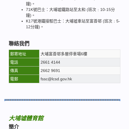
鐘)。
71K號巴士：大埔墟鐵路站至太和 (班次﹕10-15分
鐘)。
K17號港鐵接駁巴士：大埔墟車站至富善邨 (班次﹕5-
12分鐘)。
聯絡我們
郵寄地址
大埔富善邨多層停車場6樓
電話
2661 4144
傳真
2662 9691
電郵
fssc@lcsd.gov.hk
大埔墟體育館
簡介