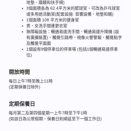
地墊、牆鏡和扶手槓)
3個面積各為 62.4平方米的壁球室，可改為乒乓球室
或多用途活動室(配套設施: 音響設備、地墊和鏡)
1個面積 108 平方米的健身室
男、女洗手間連更衣室
無障礙設施：暢通易達洗手間、暢通易達升降機 (設
有廣播裝置)、觸覺引路帶、視像火警警報、觸覺點字
及觸覺平面圖
1個設有9個停車位的停車場 (包括1個暢通易達停車
位)
開放時間
每日上午7時至晚上11時
(定期保養日除外)
定期保養日
每月第二及第四個星期一上午7時至下午1時
(如該日為公眾假期，保養日則順延至下一個工作日)