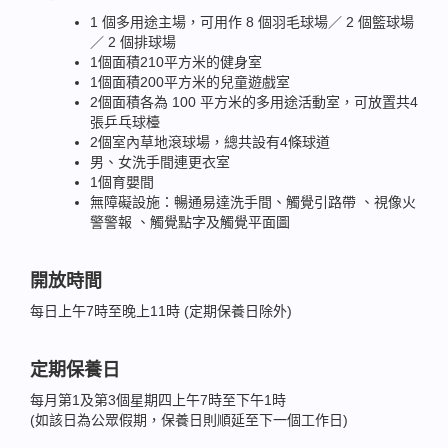
1 個多用途主場，可用作 8 個羽毛球場／ 2 個籃球場
／ 2 個排球場
1個面積210平方米的健身室
1個面積200平方米的兒童遊戲室
2個面積各為 100 平方米的多用途活動室，可放置共4
張乒乓球檯
2個室內草地滾球場，總共設有4條球道
男、女洗手間連更衣室
1個育嬰間
無障礙設施：暢通易達洗手間、觸覺引路帶 、視像火
警警報 、觸覺點字及觸覺平面圖
開放時間
每日上午7時至晚上11時 (定期保養日除外)
定期保養日
每月第1及第3個星期四上午7時至下午1時
(如該日為公眾假期，保養日則順延至下一個工作日)