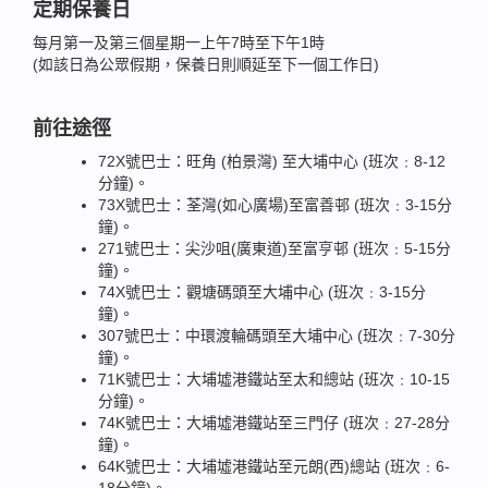
定期保養日
每月第一及第三個星期一上午7時至下午1時
(如該日為公眾假期，保養日則順延至下一個工作日)
前往途徑
72X號巴士：旺角 (柏景灣) 至大埔中心 (班次﹕8-12
分鐘)。
73X號巴士：荃灣(如心廣場)至富善邨 (班次﹕3-15分
鐘)。
271號巴士：尖沙咀(廣東道)至富亨邨 (班次﹕5-15分
鐘)。
74X號巴士：觀塘碼頭至大埔中心 (班次﹕3-15分
鐘)。
307號巴士：中環渡輪碼頭至大埔中心 (班次﹕7-30分
鐘)。
71K號巴士：大埔墟港鐵站至太和總站 (班次﹕10-15
分鐘)。
74K號巴士：大埔墟港鐵站至三門仔 (班次﹕27-28分
鐘)。
64K號巴士：大埔墟港鐵站至元朗(西)總站 (班次﹕6-