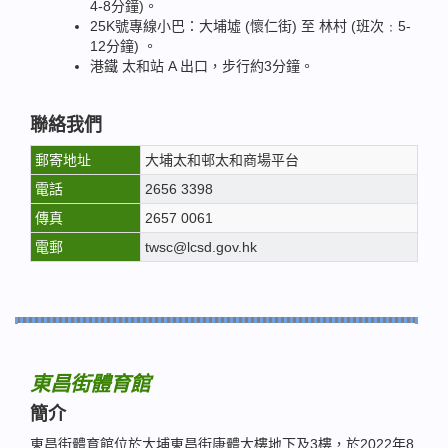
4-8分鐘)。
25K號專線小巴：大埔墟 (懷仁街) 至 林村 (班次﹕5-
12分鐘) 。
港鐵 太和站 A 出口，步行約3分鐘。
聯絡我們
郵寄地址
大埔太和邨太和商場平台
電話
2656 3398
傳真
2657 0061
電郵
twsc@lcsd.gov.hk
東昌街體育館
簡介
東昌街體育館位於大埔東昌街康體大樓地下及3樓，於2022年8