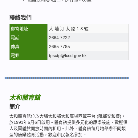
聯絡我們
郵寄地址
大 埔 汀 太 路 1 3 號
電話
2664 7222
傳真
2665 7785
電郵
tpsctp@lcsd.gov.hk
太和體育館
簡介
太和體育館位於大埔太和邨太和廣場西翼平台 (毗鄰安和樓)，
於1991年5月6日啟用。體育館提供多元化的康樂設施，歡迎個
人及團體於開放時間內租用。此外，體育館每月均舉辦不同類
型的康樂體育活動，歡迎市民報名參加。