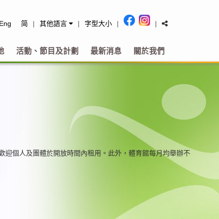
tact
Eng
简
|
其他語言
|
字型大小
|
|
地
活動、節目及計劃
最新消息
關於我們
施，歡迎個人及團體於開放時間內租用。此外，體育館每月均舉辦不