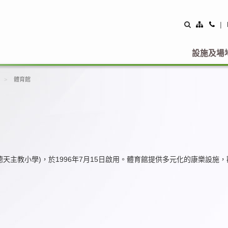
Site
Con
|
Map
Us
設施及場
體育館
德天主教小學)，於1996年7月15日啟用。體育館提供多元化的康樂設