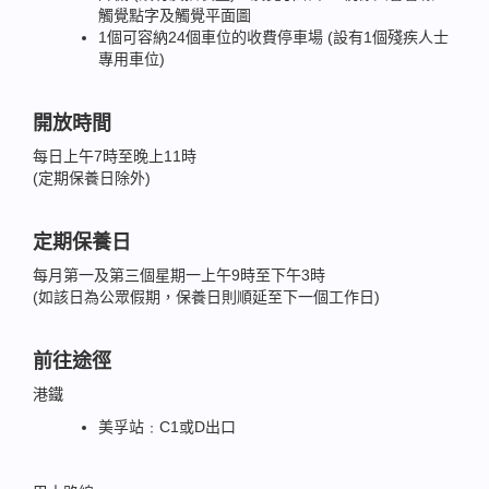
觸覺點字及觸覺平面圖
1個可容納24個車位的收費停車場 (設有1個殘疾人士
專用車位)
開放時間
每日上午7時至晚上11時
(定期保養日除外)
定期保養日
每月第一及第三個星期一上午9時至下午3時
(如該日為公眾假期，保養日則順延至下一個工作日)
前往途徑
港鐵
美孚站﹕C1或D出口