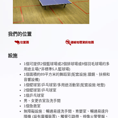
我們的位置
設施
1個可提供2個籃球場或2個排球場或8個羽毛球場的多
用途主場(*非標準5人籃球場)
1個面積約89平方米的舞蹈室(配套設施:牆鏡、扶槓和
音響設備)
1個壁球室/乒乓球室/多用途活動室(配套設施:地墊)
2個壁球室/乒乓球室
1個乒乓球室
男、女更衣室及洗手間
1個急救室
無障礙設施：暢通易達洗手間、育嬰室、暢通易達升
降機 (設有廣播裝置)、觸覺引路帶、視像火警警報、