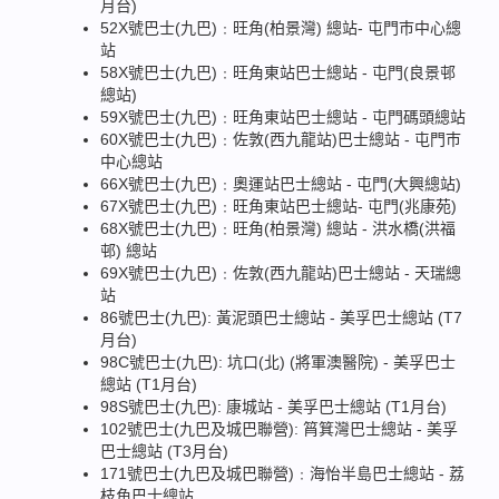
月台)
52X號巴士(九巴)﹕旺角(柏景灣) 總站- 屯門巿中心總
站
58X號巴士(九巴)﹕旺角東站巴士總站 - 屯門(良景邨
總站)
59X號巴士(九巴)﹕旺角東站巴士總站 - 屯門碼頭總站
60X號巴士(九巴)﹕佐敦(西九龍站)巴士總站 - 屯門巿
中心總站
66X號巴士(九巴)﹕奧運站巴士總站 - 屯門(大興總站)
67X號巴士(九巴)﹕旺角東站巴士總站- 屯門(兆康苑)
68X號巴士(九巴)﹕旺角(柏景灣) 總站 - 洪水橋(洪福
邨) 總站
69X號巴士(九巴)﹕佐敦(西九龍站)巴士總站 - 天瑞總
站
86號巴士(九巴): 黃泥頭巴士總站 - 美孚巴士總站 (T7
月台)
98C號巴士(九巴): 坑口(北) (將軍澳醫院) - 美孚巴士
總站 (T1月台)
98S號巴士(九巴): 康城站 - 美孚巴士總站 (T1月台)
102號巴士(九巴及城巴聯營): 筲箕灣巴士總站 - 美孚
巴士總站 (T3月台)
171號巴士(九巴及城巴聯營)﹕海怡半島巴士總站 - 荔
枝角巴士總站