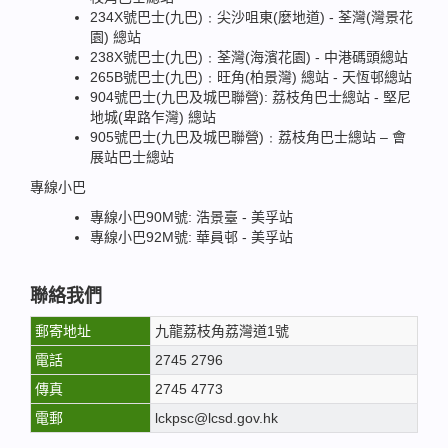
234X號巴士(九巴)﹕尖沙咀東(麼地道) - 荃灣(灣景花
園) 總站
238X號巴士(九巴)﹕荃灣(海濱花園) - 中港碼頭總站
265B號巴士(九巴)﹕旺角(柏景灣) 總站 - 天恆邨總站
904號巴士(九巴及城巴聯營): 荔枝角巴士總站 - 堅尼
地城(卑路乍灣) 總站
905號巴士(九巴及城巴聯營)﹕荔枝角巴士總站 – 會
展站巴士總站
專線小巴
專線小巴90M號: 浩景臺 - 美孚站
專線小巴92M號: 華員邨 - 美孚站
聯絡我們
郵寄地址
九龍荔枝角荔灣道1號
電話
2745 2796
傳真
2745 4773
電郵
lckpsc@lcsd.gov.hk