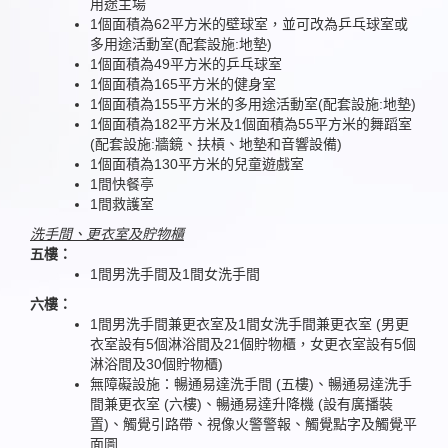
用途主場
1個面積為62平方米的壁球室，並可改為乒乓球室或
多用途活動室(配套設施:地墊)
1個面積為49平方米的乒乓球室
1個面積為165平方米的健身室
1個面積為155平方米的多用途活動室(配套設施:地墊)
1個面積為182平方米及1個面積為55平方米的舞蹈室
(配套設施:牆鏡、扶槓、地墊和音響設備)
1個面積為130平方米的兒童遊戲室
1間快餐亭
1間救護室
洗手間、更衣室及貯物櫃
五樓：
1間男洗手間及1間女洗手間
六樓：
1間男洗手間兼更衣室及1間女洗手間兼更衣室 (男更
衣室設有5個淋浴間及21個貯物櫃，女更衣室設有5個
淋浴間及30個貯物櫃)
無障礙設施：暢通易達洗手間 (五樓)、暢通易達洗手
間兼更衣室 (六樓)、暢通易達升降機 (設有廣播裝
置)、觸覺引路帶、視像火警警報、觸覺點字及觸覺平
面圖