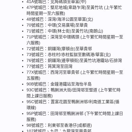
41A號城巴：北角碼頭至華富(中)
47P號城巴：堅尼地城(卑路乍灣)至黃竹坑 (上午繁忙
時間星期一至六服務)
48號城巴：深灣/海洋公園至華富(北)
70號城巴：中環(交易廣場)至華貴
71號城巴：中環(林士街)至黃竹坑(南朗山)
71P號城巴：深灣至中環碼頭 (上午繁忙時間星期一至
六服務)
72號城巴：銅鑼灣(摩頓台)至華貴邨
73號城巴：赤柱村/赤柱監獄至數碼港/華富(北)
76號城巴：銅鑼灣(邊寧頓街)至黃竹坑港鐵站/石排灣
77號城巴：筲箕灣至田灣
77X號城巴：西灣河至華貴邨 (上午繁忙時間星期一至
五服務)
90B號城巴：金鐘港鐵站至海怡半島
93C號城巴：鴨脷洲大街/田灣邨至堅道 (上午繁忙時
間上課日服務)
95C號城巴：置富花園至鴨脷洲邨/利南道工業區(循
環線)
95P號城巴：田灣邨至鴨脷洲邨 (下午繁忙時間上課日
服務)
98號城巴：利東邨至香港仔(成都道)
107號城巴、九巴：九龍灣至華貴邨