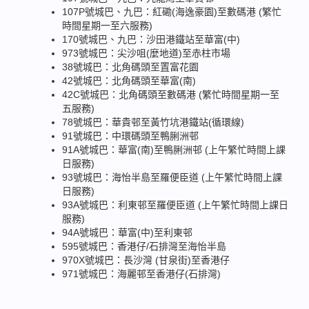
107P號城巴、九巴：紅磡(海逸豪園)至數碼港 (繁忙
時間星期一至六服務)
170號城巴、九巴：沙田港鐵站至華富(中)
973號城巴：尖沙咀(麼地道)至赤柱市場
38號城巴：北角碼頭至置富花園
42號城巴：北角碼頭至華富(南)
42C號城巴：北角碼頭至數碼港 (繁忙時間星期一至
五服務)
78號城巴：華貴邨至黃竹坑港鐵站(循環線)
91號城巴：中環碼頭至鴨脷洲邨
91A號城巴：華富(南)至鴨脷洲邨 (上午繁忙時間上課
日服務)
93號城巴：海怡半島至羅便臣道 (上午繁忙時間上課
日服務)
93A號城巴：利東邨至羅便臣道 (上午繁忙時間上課日
服務)
94A號城巴：華富(中)至利東邨
595號城巴：香港仔/石排灣至海怡半島
970X號城巴：長沙灣 (甘泉街)至香港仔
971號城巴：海麗邨至香港仔(石排灣)