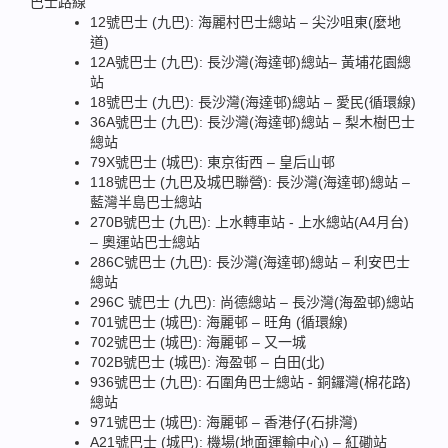
巴士路線
12號巴士 (九巴): 海麗村巴士總站 – 尖沙咀東(麼地
道)
12A號巴士 (九巴): 長沙灣(海達邨)總站– 黃埔花園總
站
18號巴士 (九巴): 長沙灣(海達邨)總站 – 愛民(循環線)
36A號巴士 (九巴): 長沙灣(海達邨)總站 – 梨木樹巴士
總站
79X號巴士 (城巴): 東京街西 – 皇后山邨
118號巴士 (九巴及城巴聯營): 長沙灣(海達邨)總站 –
藍灣半島巴士總站
270B號巴士 (九巴): 上水轉車站 - 上水總站(A4月台)
– 奧運站巴士總站
286C號巴士 (九巴): 長沙灣(海達邨)總站 – 利安巴士
總站
296C 號巴士 (九巴): 尚德總站 – 長沙灣(海盈邨)總站
701號巴士 (城巴): 海麗邨 – 旺角 (循環線)
702號巴士 (城巴): 海麗邨 – 又一城
702B號巴士 (城巴): 海盈邨 – 白田(北)
936號巴士 (九巴): 石圍角巴士總站 - 銅鑼灣(棉花路)
總站
971號巴士 (城巴): 海麗邨 – 香港仔(石排灣)
A21號巴士 (城巴): 機場(地面運輸中心) – 紅磡站