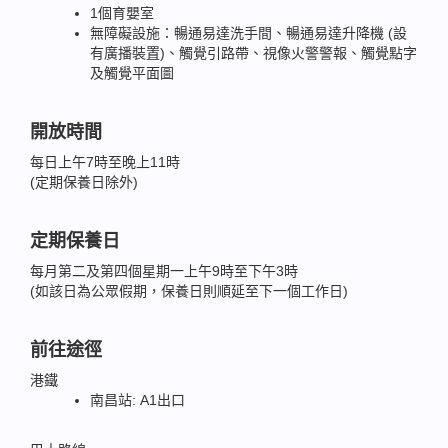
1個育嬰室
無障礙設施：暢通易達洗手間、暢通易達升降機 (設
有廣播裝置)、觸覺引路帶、視像火警警報、觸覺點字
及觸覺平面圖
開放時間
每日上午7時至晚上11時
(定期保養日除外)
定期保養日
每月第二及第四個星期一上午9時至下午3時
(如該日為公眾假期，保養日則順延至下一個工作日)
前往途徑
港鐵
南昌站: A1出口