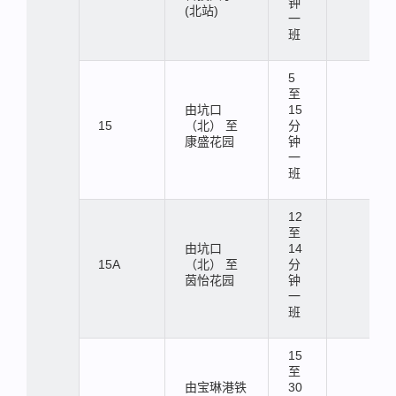
钟
(北站)
一
班
5
至
由坑口
15
15
（北） 至
分
康盛花园
钟
一
班
12
至
由坑口
14
15A
（北） 至
分
茵怡花园
钟
一
班
15
至
由宝琳港铁
30