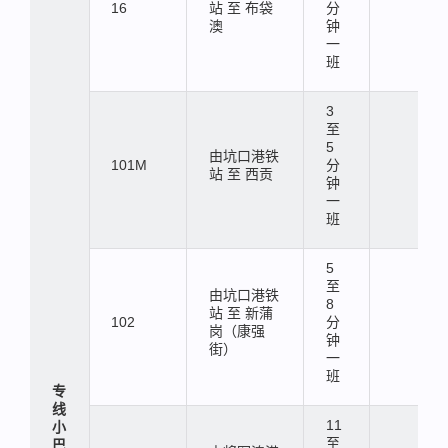
16
站 至 布袋
分
澳
钟
一
班
3
至
5
由坑口港铁
101M
分
站 至 西贡
钟
一
班
5
至
由坑口港铁
8
站 至 新蒲
102
分
岗（康强
钟
街）
一
班
专
线
11
小
至
巴