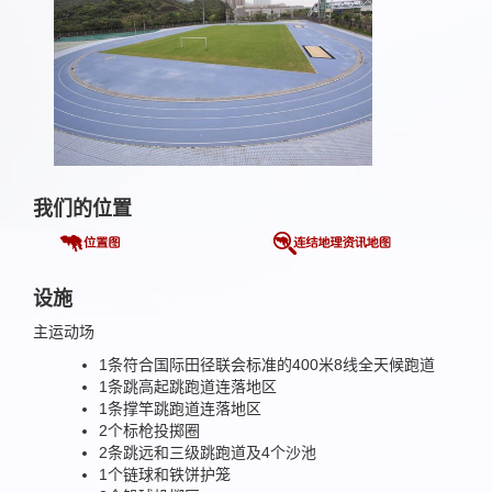
我们的位置
设施
主运动场
1条符合国际田径联会标准的400米8线全天候跑道
1条跳高起跳跑道连落地区
1条撑竿跳跑道连落地区
2个标枪投掷圈
2条跳远和三级跳跑道及4个沙池
1个链球和铁饼护笼