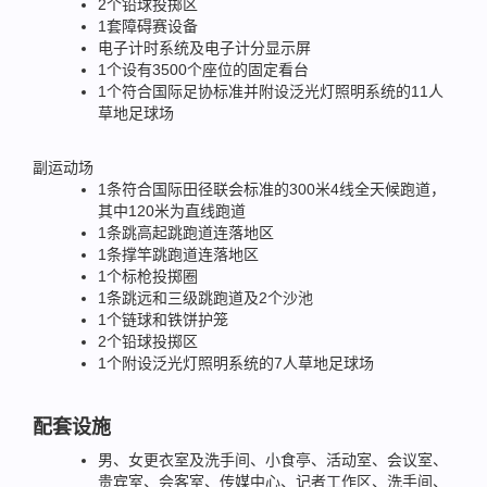
2个铅球投掷区
1套障碍赛设备
电子计时系统及电子计分显示屏
1个设有3500个座位的固定看台
1个符合国际足协标准并附设泛光灯照明系统的11人
草地足球场
副运动场
1条符合国际田径联会标准的300米4线全天候跑道，
其中120米为直线跑道
1条跳高起跳跑道连落地区
1条撑竿跳跑道连落地区
1个标枪投掷圈
1条跳远和三级跳跑道及2个沙池
1个链球和铁饼护笼
2个铅球投掷区
1个附设泛光灯照明系统的7人草地足球场
配套设施
男、女更衣室及洗手间、小食亭、活动室、会议室、
贵宾室、会客室、传媒中心、记者工作区、洗手间、