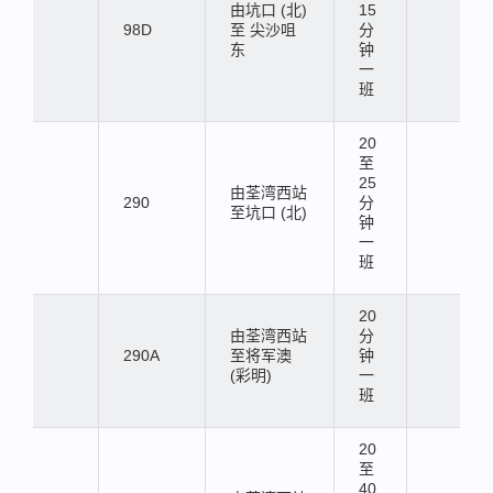
由坑口 (北)
15
98D
至 尖沙咀
分
东
钟
一
班
20
至
25
由荃湾西站
290
分
至坑口 (北)
钟
一
班
20
由荃湾西站
分
290A
至将军澳
钟
(彩明)
一
班
20
至
40