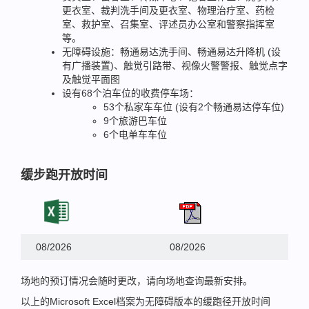
更衣室、裁判洗手间及更衣室、物理治疗室、药检
室、救护室、召集室、评述员办公室和警察指挥室
等。
无障碍设施：畅通易达洗手间、畅通易达升降机 (设
有广播装置)、触觉引路带、视像火警警报、触觉点字
及触觉平面图
设有68个泊车位的收费停车场：
53个私家车车位 (设有2个畅通易达停车位)
9个旅游巴车位
6个电单车车位
缓步跑开放时间
08/2026
08/2026
场地的预订情况会随时更改，请向场地查询最新安排。
以上的Microsoft Excel档案为无障碍版本的缓跑径开放时间