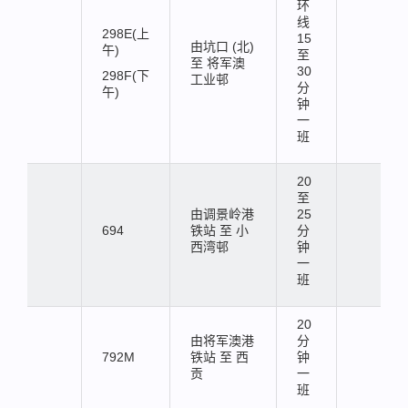
环
线
298E(上
15
由坑口 (北)
午)
至
至 将军澳
30
298F(下
工业邨
分
午)
钟
一
班
20
至
由调景岭港
25
694
铁站 至 小
分
西湾邨
钟
一
班
20
由将军澳港
分
792M
铁站 至 西
钟
贡
一
班