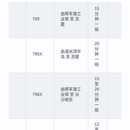
15
由将军澳工
分
793
业邨 至 苏
钟
屋
一
班
20
分
由清水湾半
795X
钟
岛 至 苏屋
一
班
15
至
由将军澳工
20
796X
业邨 至 尖
分
沙咀东
钟
一
班
12
至