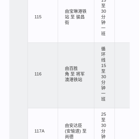
至
由宝琳港铁
30
115
站 至 骏昌
分
街
钟
一
班
循
环
线
15
由百胜
至
116
角 至 将军
30
澳港铁站
分
钟
一
班
25
至
由安达臣
30
117A
(安愉道) 至
分
尚德
钟