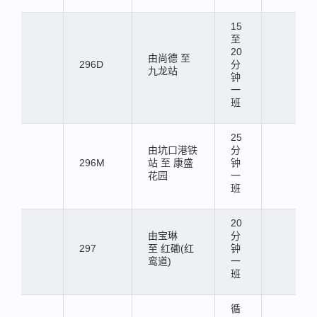
15
至
20
由尚德 至
296D
分
九龙站
钟
一
班
25
由坑口港铁
分
296M
站 至 康盛
钟
花园
一
班
20
由宝琳
分
297
至 红磡(红
钟
鸾道)
一
班
循