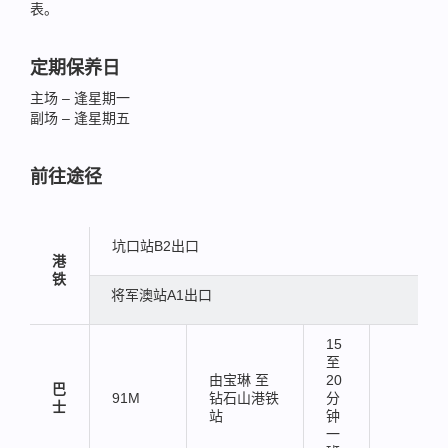
表。
定期保养日
主场 – 逢星期一
副场 – 逢星期五
前往途径
坑口站B2出口
港
铁
将军澳站A1出口
15
至
由宝琳 至
20
巴
91M
钻石山港铁
分
士
站
钟
一