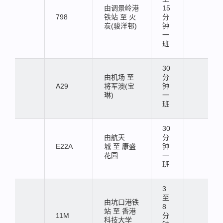
由调景岭港
15
798
铁站 至 火
分
炭(骏洋邨)
钟
一
班
30
由机场 至
分
A29
将军澳(宝
钟
琳)
一
班
30
由航天
分
E22A
城 至 康盛
钟
花园
一
班
3
至
由坑口港铁
8
站 至 香港
11M
分
科技大学