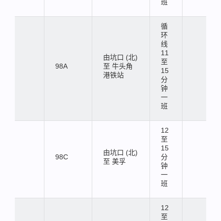
班
循
环
线
11
由坑口 (北)
至
98A
至 牛头角
15
港铁站
分
钟
一
班
12
至
15
由坑口 (北)
98C
分
至 美孚
钟
一
班
12
至