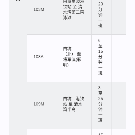
由将军澳港
20
铁站 至 清
103M
分
水湾第二湾
钟
泳滩
一
班
6
至
由坑口
15
（北） 至
108A
分
将军澳(彩
钟
明)
一
班
3
至
由坑口港铁
25
109M
站 至 清水
分
湾半岛
钟
一
班
15