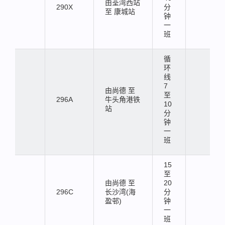
由荃湾西站
290X
分
至 康城站
钟
一
班
循
环
线
7
由尚德 至
至
296A
牛头角港铁
10
站
分
钟
一
班
15
至
由尚德 至
20
296C
长沙湾(海
分
盈邨)
钟
一
班