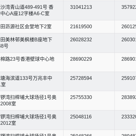
沙湾青山道489-491号 香
31041213
35792
中心A座12字楼A6-C室
田沥源社区会堂地下2室
21619500
26012
田美林邨美枫楼B座地下
26028232
26030
48号
棉路23号香港壁球中心地
28690229
28690
塘海滨道133号万兆丰中
25728594
25910
L室
锣湾扫桿埔大球场径1号奥
25755330
28389
2008室
锣湾扫桿埔大球场径1号奥
25048116
23332
2012室