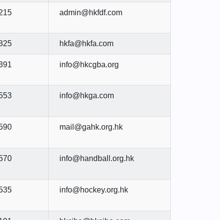
215
admin@hkfdf.com
825
hkfa@hkfa.com
391
info@hkcgba.org
553
info@hkga.com
590
mail@gahk.org.hk
570
info@handball.org.hk
535
info@hockey.org.hk