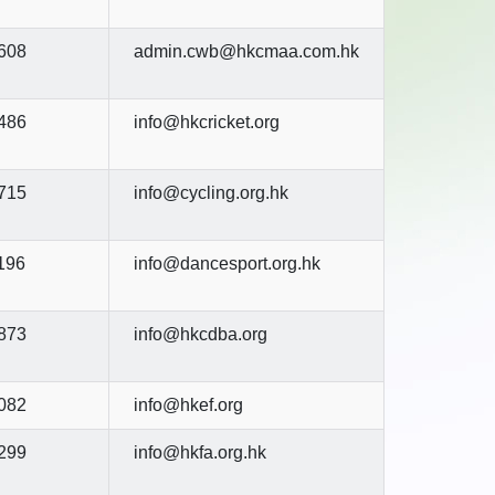
608
admin.cwb@hkcmaa.com.hk
486
info@hkcricket.org
715
info@cycling.org.hk
196
info@dancesport.org.hk
873
info@hkcdba.org
082
info@hkef.org
299
info@hkfa.org.hk