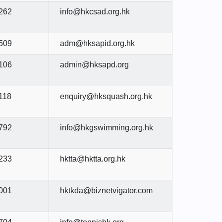
262
info@hkcsad.org.hk
509
adm@hksapid.org.hk
106
admin@hksapd.org
118
enquiry@hksquash.org.hk
792
info@hkgswimming.org.hk
233
hktta@hktta.org.hk
001
hktkda@biznetvigator.com