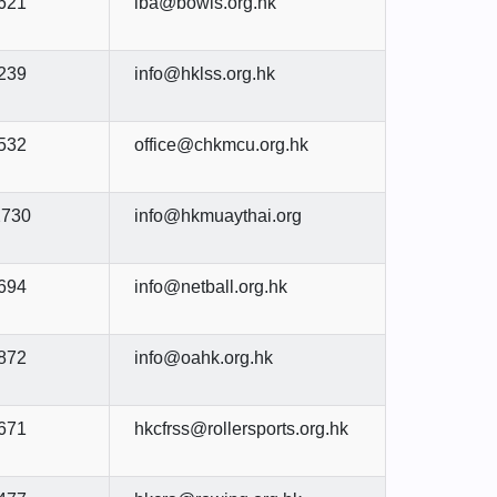
621
lba@bowls.org.hk
239
info@hklss.org.hk
532
office@chkmcu.org.hk
2730
info@hkmuaythai.org
694
info@netball.org.hk
872
info@oahk.org.hk
671
hkcfrss@rollersports.org.hk