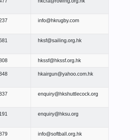
477
hkcra@rowing.org.hk
237
info@hkrugby.com
681
hksf@sailing.org.hk
808
hkssf@hkssf.org.hk
348
hkairgun@yahoo.com.hk
337
enquiry@hkshuttlecock.org
191
enquiry@hksu.org
879
info@softball.org.hk