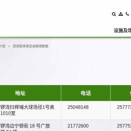
设施及
计划
受资助体育总会联络数据
地址
电话
锣湾扫桿埔大球场径1号奥
25048148
25777
1010室
锣湾边宁顿街 18 号广旅
21772600
25775