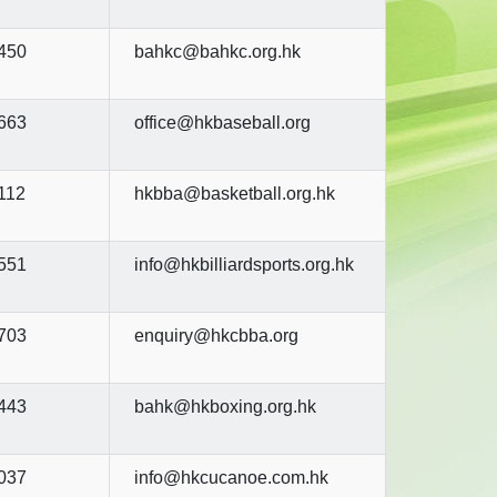
450
bahkc@bahkc.org.hk
663
office@hkbaseball.org
112
hkbba@basketball.org.hk
551
info@hkbilliardsports.org.hk
703
enquiry@hkcbba.org
443
bahk@hkboxing.org.hk
037
info@hkcucanoe.com.hk