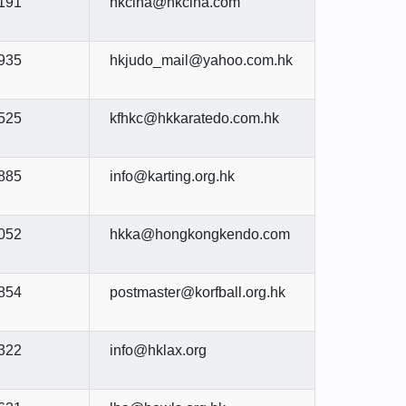
191
hkciha@hkciha.com
935
hkjudo_mail@yahoo.com.hk
525
kfhkc@hkkaratedo.com.hk
885
info@karting.org.hk
052
hkka@hongkongkendo.com
854
postmaster@korfball.org.hk
322
info@hklax.org