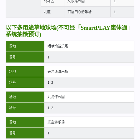
离岛区
文东路公园
1
北区
百福田心游乐场
1
以下多用途草地球场(不可经「SmartPLAY康体通」
系统抽籤预订)
场地
晒草湾游乐场
场号
1
场地
天光道游乐场
场号
1, 2
场地
九龙仔公园
场号
1, 2
场地
乐富游乐场
场号
1