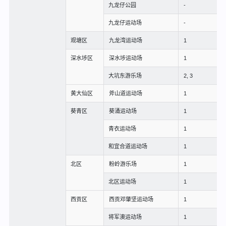
九龙仔公园
-
九龙仔运动场
-
观塘区
九龙湾运动场
1
深水埗区
深水埗运动场
1
大坑东游乐场
2, 3
黄大仙区
斧山道运动场
1
葵青区
葵涌运动场
1
青衣运动场
1
和宜合道运动场
1
北区
粉岭游乐场
1
北区运动场
1
西贡区
西贡邓肇坚运动场
1
将军澳运动场
1