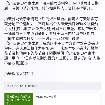
「SmartPLAY康体通」用户编号或别名，在申请截止日期
后，有关申请的场地、段节和用场人士资料不得更改。
抽籤分配会于申请截止后的翌日进行。而每人每天最多可
获分配三个选项，且不可超出个人每天预订限额及所有预
订设施(包括收费及免费设施)时间不可重叠。成功中籤者会
于抽籤当日上午收到通知，并须于两日内的缴费限期前
（即中籤的翌日晚上十一时五十九分前）透过
「SmartPLAY康体通」系统以电子支付方式付款完成确认
程序，确认通知将作为用场许可。未经付款／确认的暂留
段节及其他余下的段节会于限期后供「SmartPLAY康体
通」用户于7日内以先到先得的方式预订。落选的申请人将
不会收到通知。
抽籤程序大致如下：
例子：预订1月20日的段节
使用设施日期前的日
十四日至二十日前
数（包括使用设施当
日）