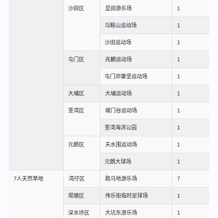
沙田区
显田游乐场
1
马鞍山运动场
1
沙田运动场
1
屯门区
兆麟运动场
1
屯门邓肇坚运动场
1
大埔区
大埔运动场
1
荃湾区
城门谷运动场
1
荃湾海滨公园
1
元朗区
天水围运动场
1
元朗大球场
1
7人天然草地
湾仔区
跑马地游乐场
7
观塘区
伟乐街临时足球场
1
深水埗区
大坑东游乐场
1