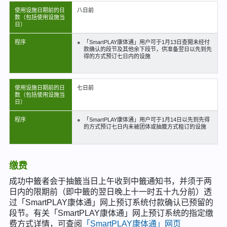
使用设施日期前的日
八日前
数（包括使用设施当
日）
程序
「SmartPLAY康体通」用户可于1月13日查閲未经付
款确认的段节及其他余下段节，供准备翌日以先到先
得的方式预订七日内的设施
使用设施日期前的日
七日前
数（包括使用设施当
日）
程序
「SmartPLAY康体通」用户可于1月14日以先到先得
的方式预订七日内未被团体或抽籤方式租订的设施
缴费
成功中籤者会于抽籤当日上午收到中籤通知书，并须于两
日内的限期前（即中籤的翌日晚上十一时五十九分前）透
过「SmartPLAY康体通」网上预订系统付款确认已预留的
段节。有关「SmartPLAY康体通」网上预订系统的指定缴
费方式详情，可查阅
「SmartPLAY康体通」网页