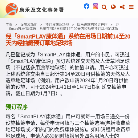
主页
设施及场地
预订设施及场地
康乐设施的预订程序
经
「SmartPLAY康体通」系统在用场日期前14至20天内经抽签预订草地足球场
经「SmartPLAY康体通」系统在用场日期前14至20
天内经抽籤预订草地足球场
凡已登记成为「SmartPLAY康体通」用户的市民，可透过
「SmartPLAY康体通」预订系统递交天然及人造草地足球
场（不包括多用途草地球场）的抽籤申请。用户亦可透过
上述系统递交由当日起计第14至20日可供抽籤的天然及人
造草地足球场（例如，用户欲申请2024年1月20日可供抽
籤的设施，可于2024年1月1日至1月7日期间递交抽籤申
请，截止日期为1月7日）。
预订程序
每名「SmartPLAY康体通」用户可就每一用场日递交一份
设施抽籤申请，每份申请可填写三个抽籤选项(包括收费草
地足球场或／和热门的免费康体设施)。如申请租用收费草
地足球场，申请人必须同时填报另外四名用场人士的