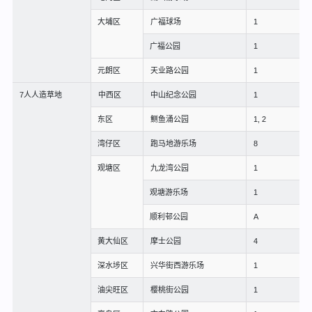
大埔区
广福球场
1
广福公园
1
元朗区
天业路公园
1
7人人造草地
中西区
中山纪念公园
1
东区
鲗鱼涌公园
1, 2
湾仔区
跑马地游乐场
8
观塘区
九龙湾公园
1
观塘游乐场
1
顺利邨公园
A
黄大仙区
摩士公园
4
深水埗区
兴华街西游乐场
1
油尖旺区
樱桃街公园
1