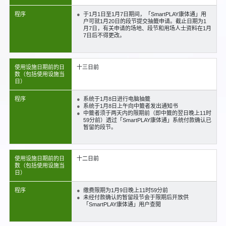
程序
于1月1日至1月7日期间，「SmartPLAY康体通」用
户可就1月20日的段节提交抽籤申请。截止日期为1
月7日，有关申请的场地、段节和用场人士资料在1月
7日后不得更改。
使用设施日期前的日
十三日前
数（包括使用设施当
日）
程序
系统于1月8日进行电脑抽籤
系统于1月8日上午向中籤者发出通知书
中籤者须于两天内的限期前（即中籤的翌日晚上11时
59分前）透过「SmartPLAY康体通」系统付款确认已
暂留的段节。
使用设施日期前的日
十二日前
数（包括使用设施当
日）
程序
缴费限期为1月9日晚上11时59分前
未经付款确认的暂留段节会于限期后开放供
「SmartPLAY康体通」用户查閲