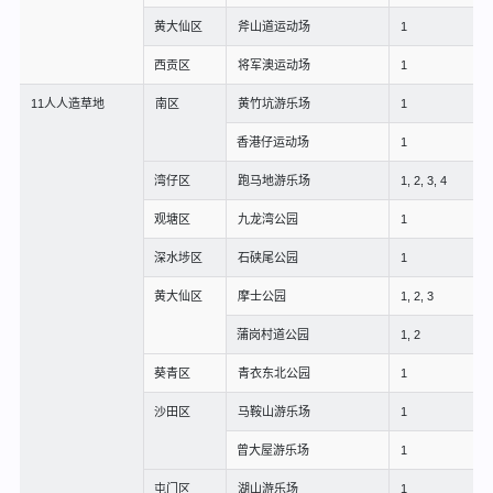
黄大仙区
斧山道运动场
1
西贡区
将军澳运动场
1
11人人造草地
南区
黄竹坑游乐场
1
香港仔运动场
1
湾仔区
跑马地游乐场
1, 2, 3, 4
观塘区
九龙湾公园
1
深水埗区
石硖尾公园
1
黄大仙区
摩士公园
1, 2, 3
蒲岗村道公园
1, 2
葵青区
青衣东北公园
1
沙田区
马鞍山游乐场
1
曾大屋游乐场
1
屯门区
湖山游乐场
1