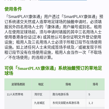
使用条件
「SmartPLAY康体通」用户透过「SmartPLAY康体通」预
订系统递交天然或人造草地足球场的抽籤申请时，必须填
报另外四名用场人士的「康体通」用户编号或别名。租用
人在使用足球场前，须与申请时填报的其中三名用场人士
使用香港身份证(正本) 或其他认可身份证明文件登记使用
设施；租用人及三名用场人士必须于所租订段节在场使用
设施。如上述任何人士未完成签场手续及／或被发现于所
租订段节没有在场使用设施，租用人会当作一次「不取场
／不在场使用」的违规计算。
可供「SmartPLAY康体通」系统抽籤预订的草地足
球场
足球场类别
地区
场地
场号
11人天然草地
湾仔区
跑马地游乐场
5
九龙城区
东何文田配水库游乐场
1, 2