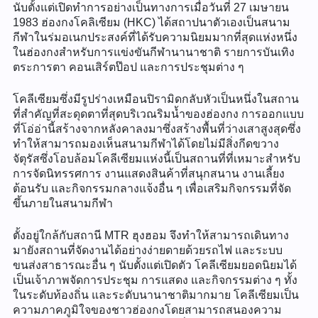
นับตั้งแต่เปิดทำการอย่างเป็นทางการเมื่อวันที่ 27 เมษายน
1983 ฮ่องกงโคลิเซียม (HKC) ได้สถาปนาตัวเองเป็นสนาม
กีฬาในร่มอเนกประสงค์ที่ได้รับความนิยมมากที่สุดแห่งหนึ่ง
ในฮ่องกงสำหรับการแข่งขันกีฬานานาชาติ รายการบันเทิง
ตระการตา คอนเสิร์ตป๊อป และการประชุมต่าง ๆ
โคลีเซียมซึ่งมีรูปร่างเหมือนปิรามิดกลับหัวเป็นหนึ่งในสถาน
ที่สำคัญที่สะดุดตาที่สุดบริเวณริมน้ำของฮ่องกง การออกแบบ
ที่โอ่อ่านี้สร้างจากหลังคาลงมาซึ่งสร้างพื้นที่ว่างเสาสูงสุดซึ่ง
ทำให้สามารถมองเห็นสนามกีฬาได้โดยไม่มีสิ่งกีดขวาง
จัตุรัสซึ่งโอบล้อมโคลีเซียมแห่งนี้เป็นสถานที่ที่เหมาะสำหรับ
การจัดนิทรรศการ งานแสดงสินค้าที่สนุกสนาน งานเลี้ยง
ต้อนรับ และกิจกรรมกลางแจ้งอื่น ๆ เพื่อเสริมกิจกรรมที่จัด
ขึ้นภายในสนามกีฬา
ตั้งอยู่ใกล้กับสถานี MTR ฮุงฮอม จึงทำให้สามารถเดินทาง
มายังสถานที่จัดงานได้อย่างง่ายดายด้วยรถไฟ และระบบ
ขนส่งสาธารณะอื่น ๆ นับตั้งแต่เปิดตัว โคลีเซียมยอดนิยมได้
เป็นเจ้าภาพจัดการประชุม การแสดง และกิจกรรมต่าง ๆ ทั้ง
ในระดับท้องถิ่น และระดับนานาชาติมากมาย โคลีเซียมเป็น
ความภาคภูมิใจของชาวฮ่องกงโดยสามารถสนองความ