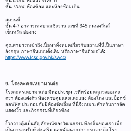
ชั้น 6/เอฟ: ห้องนิทรรศการ
ชั้น 7/เอฟ: ห้องซ้อม และห้องซ้อมเต้น
สถานที่
ชั้น 4-7 อาคารเทศบาลเชิงว่าน เลขที่ 345 ถนนควีนส์
เซ็นทรัล ฮ่องกง
คุณสามารถเข้าถึงเนื้อหาทั้งหมดเกี่ยวกับสถานที่นี้เป็นภาษา
อังกฤษ ภาษาจีนแบบดั้งเดิม หรือภาษาจีนตัวย่อได้:
https://www.lcsd.gov.hk/swcc/
9. โรงละครเหยามาเต่ย
โรงละครเหยามาเต่ย มีหอประชุม เวทีพร้อมหลุมวงออเคส
ตรา ห้องแต่งตัว ห้องควบคุมแสงและแสง ห้องโถง และบ็อกซ์
ออฟฟิศ ประกอบกับมีห้องจัดเลี้ยง ที่นี่จึงเหมาะสำหรับการจัด
แสดงงิ้ว และกิจกรรมที่เกี่ยวข้อง
งิ้วกวางตุ้งเป็นสัญลักษณ์ของวัฒนธรรมท้องถิ่นของเรา เพื่อ
เป็นการอนุรักษ์ ส่งเสริม และพัฒนาอุปรากรกวางตุ้ง โรง