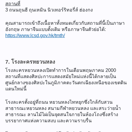
สถานที่
3 ถนนถุนฮี ถุนเหมิน นิวเทอร์ริทอรี่ส์ ฮ่องกง
คุณสามารถเข้าถึงเนื้อหาทั้งหมดเกี่ยวกับสถานที่นี้เป็นภาษา
อังกฤษ ภาษาจีนแบบดั้งเดิม หรือภาษาจีนตัวย่อได้:
https://www.lcsd.gov.hk/tmth/
7. โรงละครหยวนหลง
โรงละครหยวนหลงเปิดทำการในเดือนพฤษภาคม 2000
สถานที่แสดงศิลปะการแสดงสมัยใหม่แห่งนี้ได้กลายเป็น
ศูนย์กลางของศิลปะในภูมิภาคตะวันตกเฉียงเหนือของเขตดิน
แดนใหม่นี้
โรงละครตั้งอยู่ที่ถนน หยวนหลงไทหยุกซึ่งใกล้กับสวน
สาธารณะหยวนหลง สนามกีฬาหยวนหลง และสระว่ายน้ำ
สาธารณะ ลานไม้ไผ่เป็นจุดสนใจภายในห้องโถงซึ่งสร้าง
บรรยากาศแห่งความสงบ และความราบรื่น