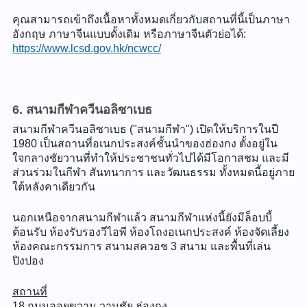
คุณสามารถเข้าถึงเนื้อหาทั้งหมดเกี่ยวกับสถานที่นี้เป็นภาษา
อังกฤษ ภาษาจีนแบบดั้งเดิม หรือภาษาจีนตัวย่อได้:
https://www.lcsd.gov.hk/ncwcc/
6. สนามกีฬาควีนอลิซาเบธ
สนามกีฬาควีนอลิซาเบธ ("สนามกีฬา") เปิดให้บริการในปี
1980 เป็นสถานที่อเนกประสงค์ชั้นนำของฮ่องกง ตั้งอยู่ใน
ใจกลางชัยวานที่ทำให้ประชาชนทั่วไปได้มีโอกาสชม และมี
ส่วนร่วมในกีฬา สันทนาการ และวัฒนธรรม ทั้งหมดนี้อยู่ภาย
ใต้หลังคาเดียวกัน
นอกเหนือจากสนามกีฬาแล้ว สนามกีฬาแห่งนี้ยังมีล็อบบี้
ต้อนรับ ห้องรับรองวีไอพี ห้องโถงอเนกประสงค์ ห้องจัดเลี้ยง
ห้องคณะกรรมการ สนามสควอช 3 สนาม และพื้นที่เล่น
ปิงปอง
สถานที่
18 ถนนออยขวาน วานชัย ฮ่องกง