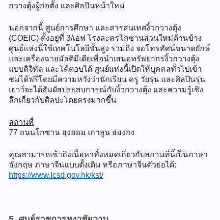
กวางตุ้งผู้ก่อตั้ง และศิลปินหน้าใหม่
นอกจากนี้ ศูนย์การศึกษา และสารสนเทศงิ้วกวางตุ้ง
(COEIC) ตั้งอยู่ที่ 3/เอฟ โรงละครโกซานส่วนใหม่ด้านข้าง
ศูนย์แห่งนี้ใช้เทคโนโลยีขั้นสูง รวมถึง จอโทรทัศน์ขนาดยักษ์
และเครื่องฉายมัลติมีเดียเพื่อนำเสนอทรัพยากรงิ้วกวางตุ้ง
แบบดิจิทัล และโต้ตอบได้ ศูนย์แห่งนี้เปิดให้บุคคลทั่วไปเข้า
ชมได้ฟรีโดยมีความหวังว่านักเรียน ครู วัยรุ่น และศิลปินรุ่น
เยาว์จะได้สัมผัสประสบการณ์กับงิ้วกวางตุ้ง และความรู้เชิง
ลึกเกี่ยวกับศิลปะโดยตรงมากขึ้น
สถานที่
77 ถนนโกซาน ฮุงฮอม เกาลูน ฮ่องกง
คุณสามารถเข้าถึงเนื้อหาทั้งหมดเกี่ยวกับสถานที่นี้เป็นภาษา
อังกฤษ ภาษาจีนแบบดั้งเดิม หรือภาษาจีนตัวย่อได้:
https://www.lcsd.gov.hk/kst/
5. ศูนย์ราชการหงาชัยวาน