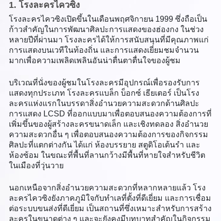
1. โรงละครไควซิง
โรงละครไควซิงเปิดขึ้นในเดือนพฤศจิกายน 1999 ซึ่งถือเป็น
ก้าวสำคัญในการพัฒนาศิลปะการแสดงของฮ่องกง ในช่วง
หลายปีที่ผ่านมา โรงละครได้ให้การสนับสนุนที่มีคุณภาพแก่
การแสดงบนเวทีในท้องถิ่น และการแสดงเยี่ยมชมจำนวน
มากเพื่อความเพลิดเพลินอันน่าตื่นตาตื่นใจของผู้ชม
บริเวณที่นั่งของผู้ชมในโรงละครมีอุปกรณ์เพื่อรองรับการ
แสดงทุกประเภท โรงละครแบล็ก บ็อกซ์ เธียเตอร์ เป็นโรง
ละครแห่งแรกในบรรดาสิ่งอำนวยความสะดวกด้านศิลปะ
การแสดง LCSD ที่ออกแบบมาเพื่อตอบสนองความต้องการที่
เพิ่มขึ้นของผู้สร้างละครขนาดเล็ก และเชิงทดลอง สิ่งอำนวย
ความสะดวกอื่น ๆ เพื่อตอบสนองความต้องการของกิจกรรม
ศิลปะที่แตกต่างกัน ได้แก่ ห้องบรรยาย สตูดิโอเต้นรำ และ
ห้องซ้อม ในขณะที่พื้นที่ลานกว้างมีพื้นที่หายใจสำหรับชีวิต
ในเมืองที่วุ่นวาย
นอกเหนือจากสิ่งอำนวยความสะดวกที่หลากหลายแล้ว โรง
ละครไควซิงยังภาคภูมิใจกับทำเลที่ตั้งที่ดีเยี่ยม และการเชื่อม
ต่อระบบขนส่งที่ดีเยี่ยม เป็นสถานที่ซึ่งเหมาะสำหรับการสร้าง
ละครในขนาดต่าง ๆ และจะยังคงมีบทบาทสำคัญในกิจกรรม