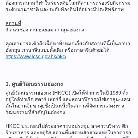
ต้องการสนามกีฬาในร่มระดับโลกที่สามารถรองรับกิจกรรม
ระดับนานาชาติ และระดับท้องถิ่นได้อย่างมีประสิทธิภาพ
สถานที่
9 ถนนชองวาน ฮุงฮอม เกาลูน ฮ่องกง
คุณสามารถเข้าถึงเนื้อหาทั้งหมดเกี่ยวกับสถานที่นี้เป็นภาษา
อังกฤษ ภาษาจีนแบบดั้งเดิม หรือภาษาจีนตัวย่อได้:
https://www.lcsd.gov.hk/hkc/
3. ศูนย์วัฒนธรรมฮ่องกง
ศูนย์วัฒนธรรมฮ่องกง (HKCC) เปิดให้ทำการในปี 1989 ตั้ง
อยู่ใกล้ท่าเรือ สตาร์ เฟอร์รี่ และหอนาฬิการถไฟเกาลูน-แคน
ตันในย่านจิมซาจุ่ยซึ่งเป็นหนึ่งในสถานที่จัดการแสดงทาง
วัฒนธรรมที่สำคัญในฮ่องกง
HKCC ประกอบไปด้วยอาคารหอประชุม อาคารบริหาร ตึก
ร้านอาหาร และจตุรัส สถานที่แสดงหลักสามแห่งในอาคารอ