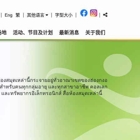
|
|
|
|
|
Eng
繁
其他语言
字型大小
场地
活动、节目及计划
最新消息
关于我们
ห้องสมุดเหล่านี้กระจายอยู่ทั่วอาณาเขตของฮ่องกงอ
วกสำหรับคนทุกกลุ่มอายุ และทุกสาขาอาชีพ คอลเลก
ละทรัพยากรอิเล็กทรอนิกส์ สื่อห้องสมุดเหล่านี้