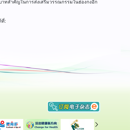
ีบทบาทสำคัญในการส่งเสริมวรรณกรรมในฮ่องกงอีก
ี่: