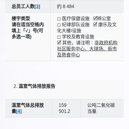
总员工人数
[3]
约 8 484
楼宇类型
◻ 医疗保健设施 🗹辨公室
请在适当空格内
◻ 纪律部队设施 🗹 康乐及文
填上「√」号(可
化大楼/设施
多选一项)
◻ 学校及教育设施
🗹 其他，请注明︰
非政府机构
社区服务中心、大球场、街市
及熟食中心
温室气体排放报告
温室气体总排放
159
公吨二氧化碳
量
[4]
501.2
当量