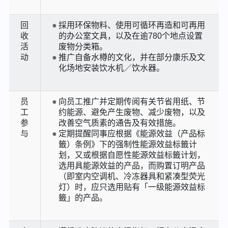
回
採用环保物料、使用可循环再造和可再用
收
的办公室文具，以及在逾780个地点设置
活
废物分类箱。
动
推广自备水樽的文化，并在部分康乐及文
化场地安装饮水机／饮水器。
员
向员工推广并定期传阅有关节省用纸、节
工
约能源、避免产生废物、减少废物，以及
参
改善空气质素的通告及有效措施。
与
定期提醒同事应根据《能源效益（产品标
籤）条例》下的强制性能源效益标籤计
划，又或根据自愿性能源效益标籤计划，
选用具能源效益的产品，而购置订明产品
（即室内空调机、冷冻器具和紧凑型荧光
灯）时，应只选用贴有「一级能源效益标
籤」的产品。