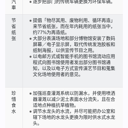
汽
逐步把部门的传统车辆更换为环保车辆。
車
节
提倡「物尽其用、废物利用、循环再造」
省
来节省纸张，而在年内耗用的纸张当中，
纸
约77%为再造纸。
张
大部分表演场地和部分博物馆安装了数码
屏幕／电子显示屏，取代传统发泡胶板和
纸制海报，以供宣传节目之用。
以电邮方式或智能手机的图书馆流动应用
程式向图书馆使用者发出部分图书馆通
知，以及以电子方式宣传演艺节目和蒐集
文化场地使用者的意见。
珍
加强巡查灌溉系统以防漏水，并使用喷洒
惜
器灌溉以减少泥土表面水分流失，且在合
食
适地点种植抗旱植物。
水
调节水龙头的水流，并尽可能把办公室和
辖下场地的水龙头更换为限时供水式水龙
头。