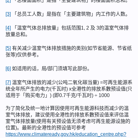
[2]
「总楼面面积」是指「主要建筑物」的楼面面积总和。
[3]
「总员工人数」是指在「主要建筑物」内工作的人数。
[4]
「温室气体总排放量」包括范围1, 2 及 3的温室气体排
放量总和。
[5]
有关减少温室气体排放措施的类别(如节省能源、节省纸
张等)仅供参考。
[6]
如适用的话，局/部门须填写此部份。
[7]
温室气体排放的减少(公吨二氧化碳当量) =可再生能源系
统全年所产生的电力(千瓦时) x全港性的排放系數预设值(只
适用于「购买电力」) (即0.7千克/千瓦时) ÷ 1000
为了简化及统一地计算因使用可再生能源科技而减少的温
室气体排放，建议使用全港性的排放系數预设值来评估温
室气体排放量(使用有关预设值无须考虑可再生能源设施的
位置)。最新的全港性的预设值可参考
https://www.climateready.gov.hk/education_centre.php?