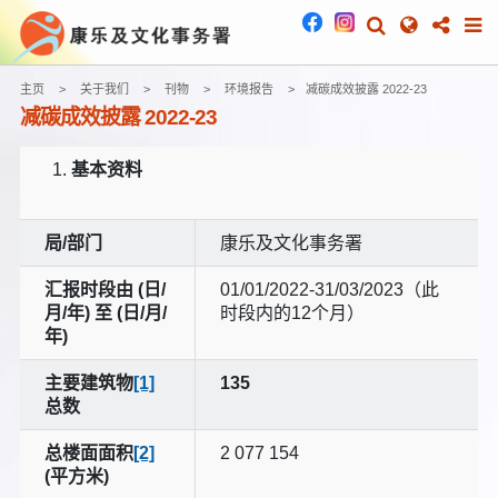
主页
关于我们
刊物
环境报告
减碳成效披露 2022-23
减碳成效披露 2022-23
基本资料
局/部门
康乐及文化事务署
汇报时段由 (日/
01/01/2022-31/03/2023（此
月/年) 至 (日/月/
时段内的12个月）
年)
主要建筑物
[1]
135
总数
总楼面面积
[2]
2 077 154
(平方米)