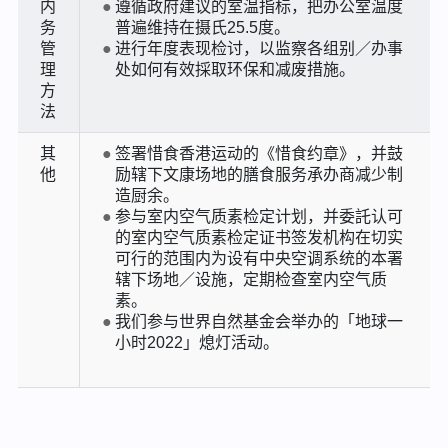
内
遵循政府建议的室温指标，把办公室温度
务
普遍维持在摄氏25.5度。
管
进行年度表现检讨，以监察各组别／办事
理
处如何有效採取环保和减废措施。
方
法
其
签署惜食香港运动的《惜食约章》，并鼓
他
励辖下文康场地的膳食服务承办商减少制
造厨余。
参与室内空气质素检定计划，并委託认可
的室内空气质素检定证书签发机构在切实
可行的范围内为设有中央空调系统的本署
辖下场地／设施，定期检查室内空气质
素。
我们参与世界自然基金会举办的「地球一
小时2022」熄灯活动。