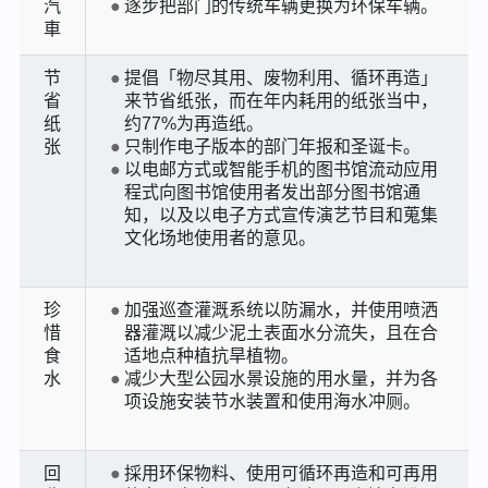
汽
逐步把部门的传统车辆更换为环保车辆。
車
节
提倡「物尽其用、废物利用、循环再造」
省
来节省纸张，而在年内耗用的纸张当中，
纸
约77%为再造纸。
张
只制作电子版本的部门年报和圣诞卡。
以电邮方式或智能手机的图书馆流动应用
程式向图书馆使用者发出部分图书馆通
知，以及以电子方式宣传演艺节目和蒐集
文化场地使用者的意见。
珍
加强巡查灌溉系统以防漏水，并使用喷洒
惜
器灌溉以减少泥土表面水分流失，且在合
食
适地点种植抗旱植物。
水
减少大型公园水景设施的用水量，并为各
项设施安装节水装置和使用海水冲厕。
回
採用环保物料、使用可循环再造和可再用