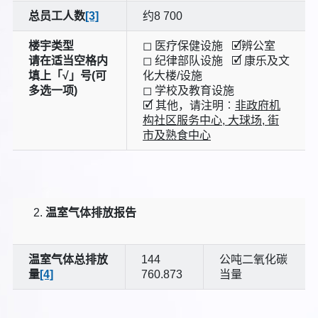
总员工人数
[3]
约8 700
楼宇类型
◻ 医疗保健设施 🗹辨公室
请在适当空格内
◻ 纪律部队设施 🗹 康乐及文
填上「√」号(可
化大楼/设施
多选一项)
◻ 学校及教育设施
🗹 其他，请注明︰
非政府机
构社区服务中心, 大球场, 街
市及熟食中心
温室气体排放报告
温室气体总排放
144
公吨二氧化碳
量
[4]
760.873
当量