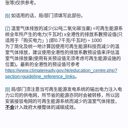
张等)仅供参考。
[6]
如适用的话，局/部门须填写此部份。
[7]
温室气体排放的减少(公吨二氧化碳当量) =可再生能源系
统全年所产生的电力(千瓦时) x全港性的排放系數预设值(只
适用于「购买电力」) (即0.7千克/千瓦时) ÷ 1000
为了简化及统一地计算因使用可再生能源科技而减少的温
室气体排放，建议使用全港性的排放系數预设值来评估温
室气体排放量(使用有关预设值无须考虑可再生能源设施的
位置)。最新的全港性的预设值可参考
https://www.climateready.gov.hk/education_centre.php?
section=guideline_reference_links
。
[8]
局/部门须注意当可再生能源发电系统的输出电力注入电
力公司的供电网，所节省的能源亦同时会被转移，所以因
安装接驳电网的可再生能源系统而减少的温室气体排放，
不会
计入政府大楼整体的减碳成效。