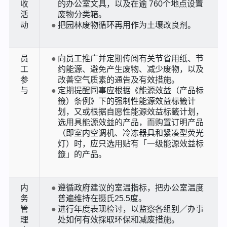
收
的办公室文具，以及在逾 760个地点设置
活
废物分类箱。
动
把园林废物循环再用作为土壤改良剂。
员
向员工推广并定期传阅有关节省用纸、节
工
约能源、避免产生废物、减少废物，以及
参
改善空气质素的通告及有效措施。
与
定期提醒同事应根据《能源效益（产品标
籤）条例》下的强制性能源效益标籤计
划，又或根据自愿性能源效益标籤计划，
选用具能源效益的产品，而购置订明产品
（即室内空调机、冷冻器具和紧凑型荧光
灯）时，应只选用贴有「一级能源效益标
籤」的产品。
内
遵循政府建议的室温指标，把办公室温度
务
普遍维持在摄氏25.5度。
管
进行年度表现检讨，以监察各组别／办事
理
处如何有效採取环保和减废措施。