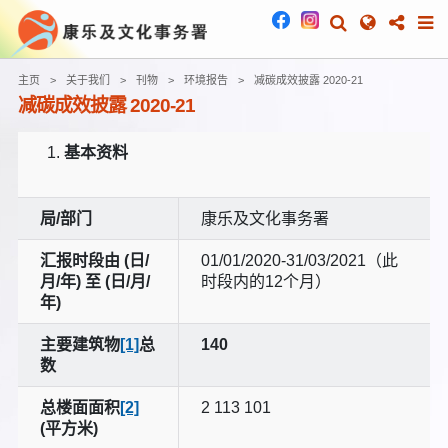
主页
关于我们
刊物
环境报告
减碳成效披露 2020-21
减碳成效披露 2020-21
基本资料
局/部门
康乐及文化事务署
汇报时段由 (日/
01/01/2020-31/03/2021（此
月/年) 至 (日/月/
时段内的12个月）
年)
主要建筑物
[1]
总
140
数
总楼面面积
[2]
2 113 101
(平方米)