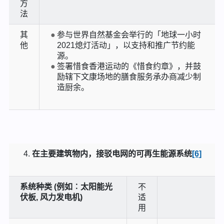
方
法
其
参与世界自然基金会举行的「地球一小时
他
2021熄灯活动」，以支持和推广节约能
源。
签署惜食香港运动的《惜食约章》，并鼓
励辖下文康场地的膳食服务承办商减少制
造厨余。
在主要建筑物内，接驳电网的可再生能源系统
[6]
系统种类 (例如︰太阳能光
不
伏板, 风力发电机)
适
用