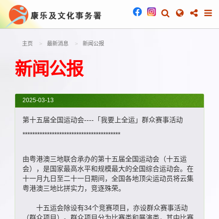
主页
最新消息
新闻公报
新闻公报
2025-03-13
第十五届全国运动会----「我要上全运」群众赛事活动
****************************************
由粤港澳三地联合承办的第十五届全国运动会（十五运
会），是国家最高水平和规模最大的全国综合运动会。在
十一月九日至二十一日期间，全国各地顶尖运动员将云集
粤港澳三地比拼实力，竞逐殊荣。
十五运会除设有34个竞赛项目，亦设群众赛事活动
（群众项目）。群众项目分为比赛类和展演类，其中比赛