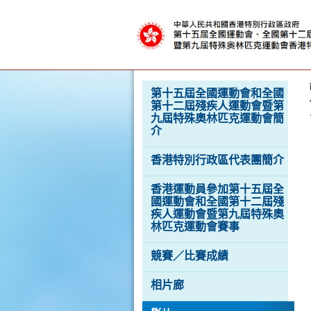
克
運
動
會
按“Tab”進入菜單
第十五屆全國運動會和全國
第十二屆殘疾人運動會暨第
九屆特殊奧林匹克運動會簡
介
香港特別行政區代表團簡介
香港運動員參加第十五屆全
國運動會和全國第十二屆殘
疾人運動會暨第九屆特殊奧
林匹克運動會賽事
競賽／比賽成績
相片廊