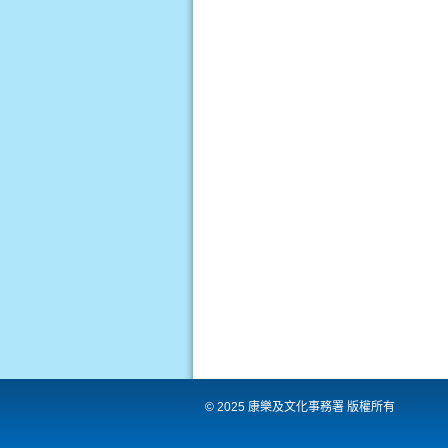
洲
國
際
都
會
© 2025 康樂及文化事務署 版權所有