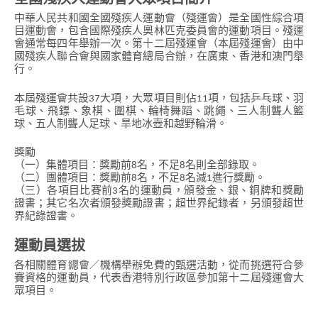
全國殘疾人運動會大眾項目簡介
中華人民共和國全國殘疾人運動會（殘運會）是全國性綜合項
目運動會，包含國際殘疾人奧林匹克委員會的運動項目。殘運
會通常每四年舉辦一次。第十二屆殘運會（本屆殘運會）由中
國殘疾人聯合會與國家體育總局合辦，在廣東、香港和澳門舉
行。
本屆殘運會共設37大項，大眾項目則佔11項，包括乒乓球、羽
毛球、飛鏢、象棋、圍棋、輪椅舞蹈、跳繩、三人制聾人籃
香
球、五人制聾人足球、旱地冰壺和越野輪滑。
港
品
獎勵
牌
（一）集體項目：獎勵前8名，不足8名則全部錄取。
形
（二）團體項目：獎勵前8名，不足8名減1進行獎勵。
象
-
（三）各項目比賽前3名的運動員，頒發金、銀、銅牌和獎勵
亞
證書；其它名次者頒發獎勵證書；超世界紀錄者，另頒發超世
洲
界紀錄證書。
國
際
運動員選拔
都
會
各相關體育總會／機構舉辦免費的甄選活動，從而挑選符合參
賽資格的運動員，代表香港特別行政區參加第十二屆殘運會大
眾項目。