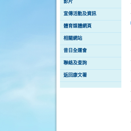
影片
香
宣傳活動及資訊
港
品
體育媒體網頁
牌
形
象
相關網站
-
亞
洲
昔日全運會
國
際
聯絡及查詢
都
會
返回康文署