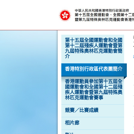
克
運
動
會
按“Tab”進入菜單
第十五屆全國運動會和全國
第十二屆殘疾人運動會暨第
九屆特殊奧林匹克運動會簡
介
香港特別行政區代表團簡介
香港運動員參加第十五屆全
國運動會和全國第十二屆殘
疾人運動會暨第九屆特殊奧
林匹克運動會賽事
競賽／比賽成績
相片廊