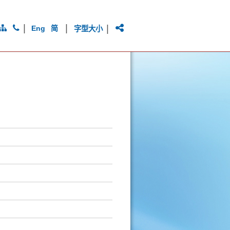
|
|
|
Eng
简
字型大小