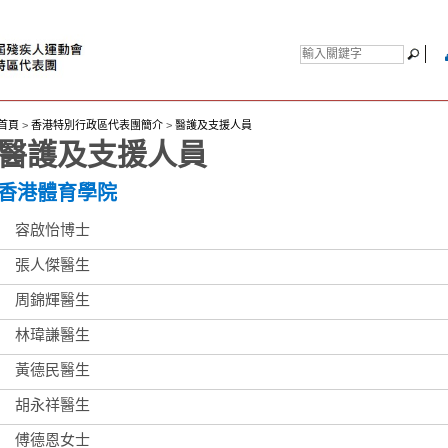
首頁
>
香港特別行政區代表團簡介
>
醫護及支援人員
醫護及支援人員
香港體育學院
容啟怡博士
張人傑醫生
周錦輝醫生
林瑋謙醫生
黃德民醫生
胡永祥醫生
傅德恩女士