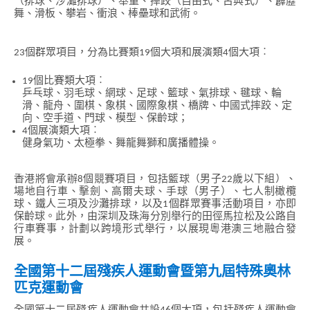
（排球、沙灘排球）、舉重、摔跤（自由式、古典式）、霹靂
舞、滑板、攀岩、衝浪、棒壘球和武術。
23個群眾項目，分為比賽類19個大項和展演類4個大項︰
19個比賽類大項︰
乒乓球、羽毛球、網球、足球、籃球、氣排球、毽球、輪
滑、龍舟、圍棋、象棋、國際象棋、橋牌、中國式摔跤、定
向、空手道、門球、模型、保齡球；
4個展演類大項︰
健身氣功、太極拳、舞龍舞獅和廣播體操。
香港將會承辦8個競賽項目，包括籃球（男子22歲以下組）、
場地自行車、擊劍、高爾夫球、手球（男子）、七人制橄欖
球、鐵人三項及沙灘排球，以及1個群眾賽事活動項目，亦即
保齡球。此外，由深圳及珠海分別舉行的田徑馬拉松及公路自
行車賽事，計劃以跨境形式舉行，以展現粵港澳三地融合發
展。
全國第十二屆殘疾人運動會暨第九屆特殊奧林
匹克運動會