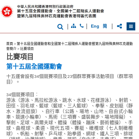
克
運
動
會
|
|
|
Eng
简
首頁
>
第十五屆全國運動會和全國第十二屆殘疾人運動會暨第九屆特殊奧林匹克運動
會簡介
>
比賽項目
比賽項目
第十五屆全國運動會
十五運會設有34個競賽項目及23個群眾賽事活動項目（群眾項
目）。
34個競賽項目︰
游泳（游泳、馬拉松游泳、跳水、水球、花樣游泳）、射箭、
田徑、羽毛球、籃球（籃球、三人籃球）、拳擊、皮划艇（靜
水、激流迴旋）、自行車（公路、場地、山地、自由式小輪
車、競速小輪車）、馬術（三項賽、盛裝舞步、場地障礙）、
擊劍、足球、高爾夫球、體操（體操、蹦床、藝術體操）、手
球、曲棍球、柔道、現代五項、賽艇、橄欖球（七人制橄欖
球）、帆船、射擊、乒乓球、跆拳道、網球、鐵人三項、排球