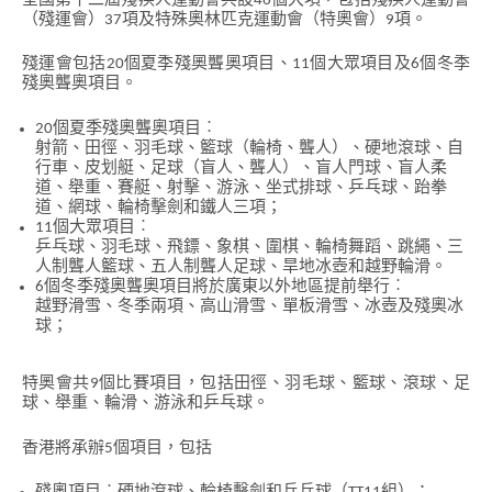
全國第十二屆殘疾人運動會共設46個大項，包括殘疾人運動會
（殘運會）37項及特殊奧林匹克運動會（特奧會）9項。
香
港
品
殘運會包括20個夏季殘奧聾奧項目、11個大眾項目及6個冬季
牌
殘奧聾奧項目。
形
象
20個夏季殘奧聾奧項目︰
-
亞
射箭、田徑、羽毛球、籃球（輪椅、聾人）、硬地滾球、自
洲
行車、皮划艇、足球（盲人、聾人）、盲人門球、盲人柔
國
道、舉重、賽艇、射擊、游泳、坐式排球、乒乓球、跆拳
際
道、網球、輪椅擊劍和鐵人三項；
都
11個大眾項目︰
會
乒乓球、羽毛球、飛鏢、象棋、圍棋、輪椅舞蹈、跳繩、三
人制聾人籃球、五人制聾人足球、旱地冰壺和越野輪滑。
6個冬季殘奧聾奧項目將於廣東以外地區提前舉行︰
越野滑雪、冬季兩項、高山滑雪、單板滑雪、冰壺及殘奧冰
球；
特奧會共9個比賽項目，包括田徑、羽毛球、籃球、滾球、足
球、舉重、輪滑、游泳和乒乓球。
香港將承辦5個項目，包括