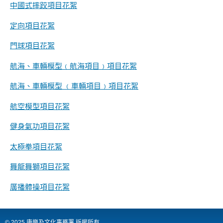
象
中國式摔跤項目花絮
-
亞
定向項目花絮
洲
國
際
門球項目花絮
都
會
航海、車輛模型﹙航海項目﹚項目花絮
航海、車輛模型 ﹙車輛項目﹚項目花絮
航空模型項目花絮
健身氣功項目花絮
太極拳項目花絮
舞龍舞獅項目花絮
廣播體操項目花絮
© 2025 康樂及文化事務署 版權所有