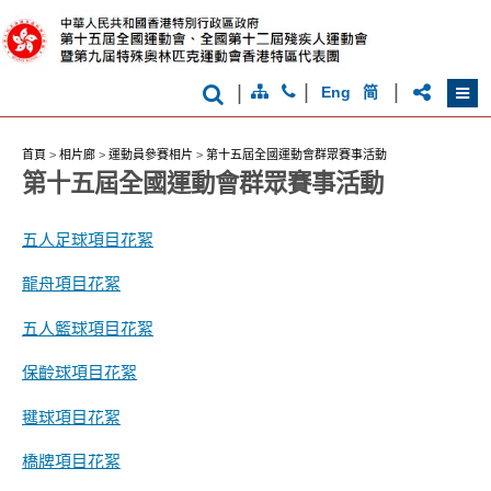
克
運
動
會
|
|
|
Eng
简
首頁
>
相片廊
>
運動員參賽相片
>
第十五屆全國運動會群眾賽事活動
第十五屆全國運動會群眾賽事活動
五人足球項目花絮
龍舟項目花絮
五人籃球項目花絮
保齡球項目花絮
毽球項目花絮
橋牌項目花絮