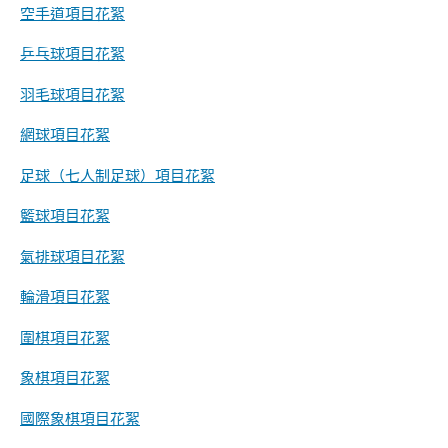
空手道項目花絮
乒乓球項目花絮
羽毛球項目花絮
網球項目花絮
足球（七人制足球）項目花絮
籃球項目花絮
氣排球項目花絮
輪滑項目花絮
圍棋項目花絮
香
象棋項目花絮
港
品
國際象棋項目花絮
牌
形