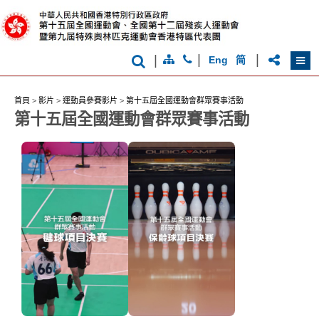
克
品
運
牌
動
形
會
象
-
|
|
|
亞
Eng
简
洲
國
際
首頁
>
影片
>
運動員參賽影片
>
第十五屆全國運動會群眾賽事活動
都
會
第十五屆全國運動會群眾賽事活動