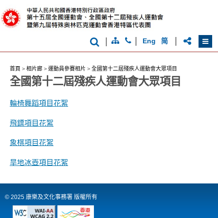
克
洲
運
國
動
際
會
都
會
|
|
|
Eng
简
首頁
>
相片廊
>
運動員參賽相片
>
全國第十二屆殘疾人運動會大眾項目
全國第十二屆殘疾人運動會大眾項目
輪椅舞蹈項目花絮
飛鏢項目花絮
象棋項目花絮
旱地冰壺項目花絮
© 2025 康樂及文化事務署 版權所有