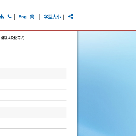
|
|
|
Eng
简
字型大小
>
開幕式及閉幕式