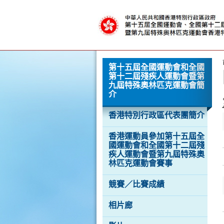
克
運
動
會
按“Tab”進入菜單
第十五屆全國運動會和全國
第十二屆殘疾人運動會暨第
九屆特殊奧林匹克運動會簡
介
香港特別行政區代表團簡介
香港運動員參加第十五屆全
國運動會和全國第十二屆殘
香
疾人運動會暨第九屆特殊奧
港
品
林匹克運動會賽事
牌
形
競賽／比賽成績
象
-
亞
相片廊
洲
國