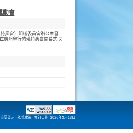
運動會
殘特奧會）組織委員會辦公室發
日在廣州舉行的殘特奧會開幕式取
重要告示
|
私隠政策
|
修訂日期:
2026年3月13日