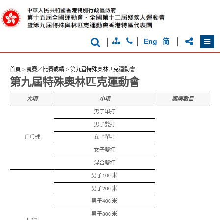
克
運
動
會
|
|
|
Eng
简
首頁
>
競賽／比賽成績
>
第九屆特殊奧林匹克運動會
第九屆特殊奧林匹克運動會
大項
小項
獎牌數目
男子單打
男子雙打
乒乓球
女子單打
女子雙打
混合雙打
男子100 米
男子200 米
男子400 米
男子800 米