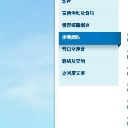
影片
港
品
牌
宣傳活動及資訊
形
象
體育媒體網頁
-
亞
洲
相關網站
國
際
昔日全運會
都
會
聯絡及查詢
返回康文署