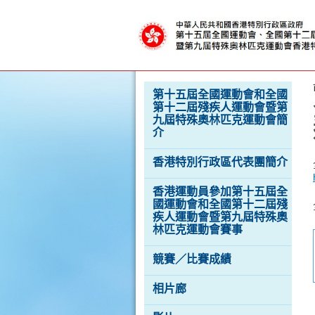
克
運
動
會
按“Tab”進入菜單
第十五屆全國運動會和全國
第十二屆殘疾人運動會暨第
九屆特殊奧林匹克運動會簡
介
香港特別行政區代表團簡介
香港運動員參加第十五屆全
國運動會和全國第十二屆殘
疾人運動會暨第九屆特殊奧
林匹克運動會賽事
競賽／比賽成績
相片廊
香