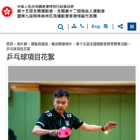
克
運
動
會
|
|
|
Eng
简
首頁
>
相片廊
>
運動員選拔／集訓精華相片
>
第十五屆全國運動會群眾賽事活動
>
乒乓球項目花絮
香
乒乓球項目花絮
港
品
牌
形
象
-
亞
洲
國
際
都
會