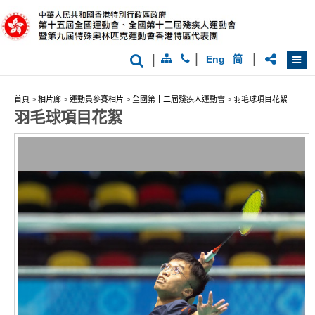
克
運
動
會
|
|
|
Eng
简
首頁
>
相片廊
>
運動員參賽相片
>
全國第十二屆殘疾人運動會
>
羽毛球項目花絮
香
羽毛球項目花絮
港
品
牌
形
象
-
亞
洲
國
際
都
會