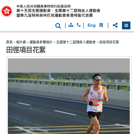
克
運
動
會
|
|
|
Eng
简
首頁
>
相片廊
>
運動員參賽相片
>
全國第十二屆殘疾人運動會
>
田徑項目花絮
香
田徑項目花絮
港
品
牌
形
象
-
亞
洲
國
際
都
會