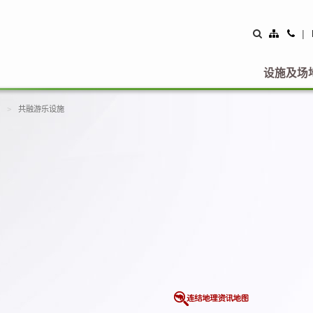
Site
Con
|
Map
Us
设施及场
共融游乐设施