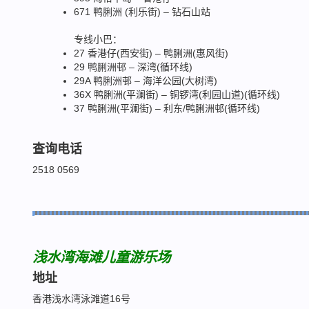
671 鸭脷洲 (利乐街) – 钻石山站
专线小巴：
27 香港仔(西安街) – 鸭脷洲(惠风街)
29 鸭脷洲邨 – 深湾(循环线)
29A 鸭脷洲邨 – 海洋公园(大树湾)
36X 鸭脷洲(平澜街) – 铜锣湾(利园山道)(循环线)
37 鸭脷洲(平澜街) – 利东/鸭脷洲邨(循环线)
查询电话
2518 0569
浅水湾海滩儿童游乐场
地址
香港浅水湾泳滩道16号