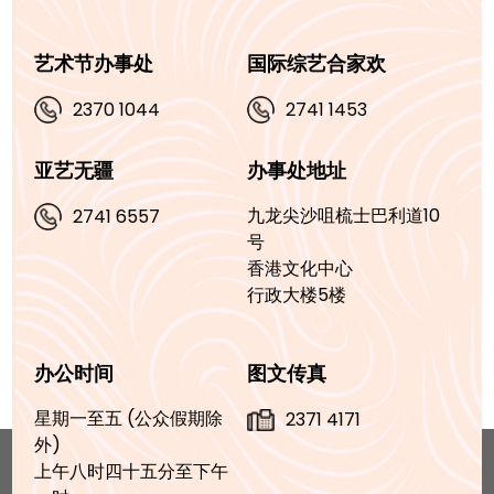
艺术节办事处
国际综艺合家欢
2370 1044
2741 1453
亚艺无疆
办事处地址
九龙尖沙咀梳士巴利道10
2741 6557
号
香港文化中心
行政大楼5楼
办公时间
图文传真
星期一至五 (公众假期除
2371 4171
外)
上午八时四十五分至下午