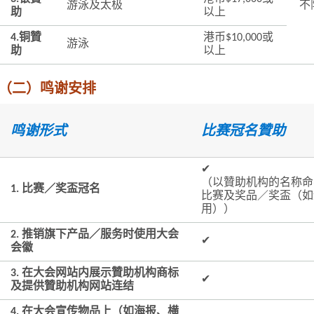
游泳及太极
不
助
以上
4.铜贊
港币$10,000或
游泳
助
以上
（二）鸣谢安排
鸣谢形式
比赛冠名贊助
✔
（以贊助机构的名称命
1. 比赛／奖盃冠名
比赛及奖品／奖盃（如
用））
2. 推销旗下产品／服务时使用大会
✔
会徽
3. 在大会网站内展示贊助机构商标
✔
及提供贊助机构网站连结
4. 在大会宣传物品上（如海报、横