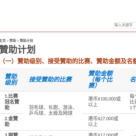
主页
>
赞助
>
贊助计划
贊助计划
（一）贊助级别、接受贊助的比赛、贊助金额及名
贊助金额
贊助
接受贊助的比赛
（每个比
名
级别
赛）
1.比赛
每
港币$100,000或
冠名贊
比
以上
羽毛球、长跑、游泳、
助
1
乒乓球、太极及网球
2.金贊
港币$27,000或
助
以上
3.银贊
港币$17,000或