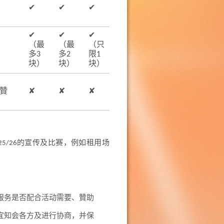
✔
✔
✔
✔
✔
✔
（最
（最
（只
多3
多2
限1
块）
块）
块）
贊
✘
✘
✘
）
5/26的宣传及比赛，例如租用场
服务是否配合活动需要、贊助
宜知会各方及进行协商，并保