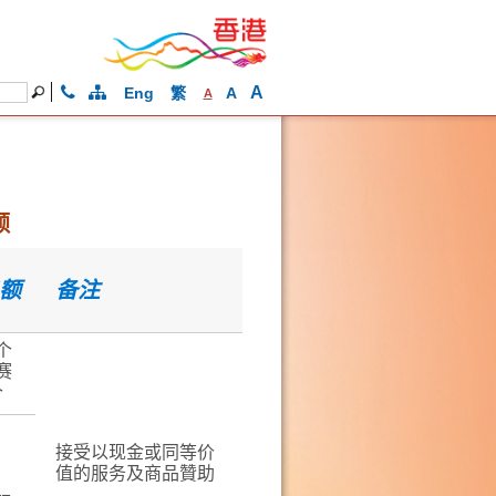
A
Eng
繁
A
A
额
额
备注
个
赛
个
接受以现金或同等价
值的服务及商品贊助