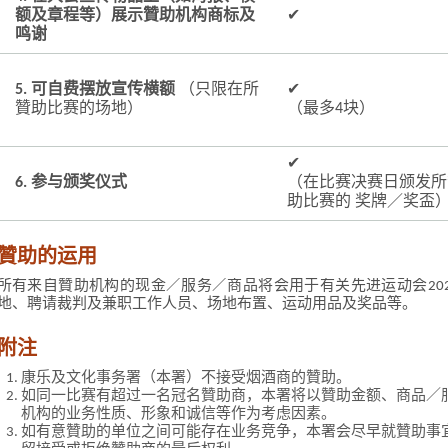
额及章程等）展示贊助机构商标及
✔
鸣谢
5. 可自费摆放宣传横额
（只限在所
✔
贊助比赛的场地）
（最多4块）
✔
6. 参与颁奖仪式
（在比赛决赛日颁发所
助比赛的 奖牌／奖盃
贊助的运用
所有来自贊助机构的现金／服务／商品将会用于有关先进运动会202
地、聘请裁判及兼职工作人员、场地布置、运动用品及奖品等。
附注
康乐及文化事务署（本署）不接受烟酒商的贊助。
如同一比赛有超过一名冠名贊助商，本署将以贊助金额、商品／
机构的业务性质、形象和诚信等作为考虑因素。
如有意贊助的单位之间可能存在业务竞争，本署会尽早就贊助事