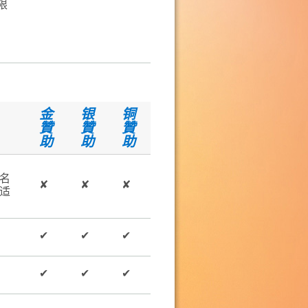
限
金
银
铜
贊
贊
贊
助
助
助
名
✘
✘
✘
适
✔
✔
✔
✔
✔
✔